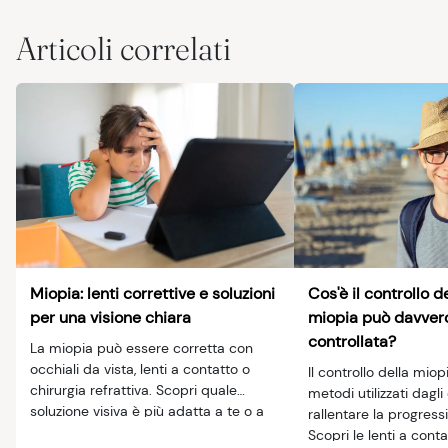
Lesioni oculari
Esami oculistici
Manutenzione
Podcast
Risorse
Articoli correlati
Sintomi
Esami della vista
Quiz
Genitori e bambini
Video
Animali
Vista e sicurezza stradale
Sicurezza
Miopia: lenti correttive e soluzioni
Cos'è il controllo d
per una visione chiara
miopia può davver
Salute della vista
controllata?
La miopia può essere corretta con
occhiali da vista, lenti a contatto o
Il controllo della miopi
chirurgia refrattiva. Scopri quale
metodi utilizzati dagli 
soluzione visiva è più adatta a te o a
rallentare la progress
tuo figlio.
Scopri le lenti a contat