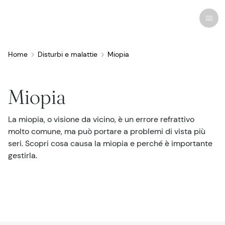
Home
Disturbi e malattie
Miopia
Ricerche recenti
Disturbi e malattie
Miopia
Cura degli occhi
La miopia, o visione da vicino, è un errore refrattivo
Tutti i disturbi degli occhi
Cura cosmetica
Farmaci e medicinali
Lenti a contatto
Storie
molto comune, ma può portare a problemi di vista più
seri. Scopri cosa causa la miopia e perché è importante
Trattamenti e chirurgia
Correlati
Anatomia dell'occhio
Rimedi
Occhiali da vista
Infografiche
gestirla.
Occhiali
Sindrome da visione al computer
Oculisti
Terapia visiva
Occhiali da sole
Notizie
Infezioni e allergie
Colliri
Chirurgia della vista
Occhiali ad alte prestazioni
Newsletter
Vista e innovazione