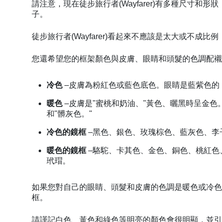
請注意，現在徒步旅行者(Wayfarer)有多種尺寸
子。
徒步旅行者(Wayfarer)看起來不應該是太大或不
您還希望您的框架顏色與皮膚、眼睛和頭髮的色調配
冷色
–皮膚為粉紅色或藍色底色。眼睛是藍紫色的
暖色
–皮膚是"蜜桃和奶油、"黃色、曬黑時呈金
和"髒灰色。"
冷色的鏡框
–黑色、銀色、玫瑰棕色、藍灰色、李
暖色的鏡框
–駱駝、卡其色、金色、銅色、桃紅色
玳瑁。
如果您對自己的眼睛、頭髮和皮膚的色調是暖色或冷色很有
框。
請謹記白色、黃色和綠色等明亮的顏色會很明顯，並引起對