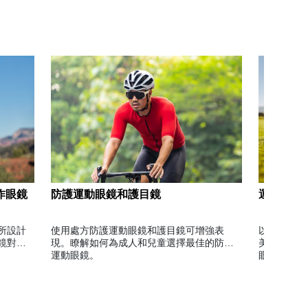
作眼鏡
防護運動眼鏡和護目鏡
運動眼鏡 
所設計
使用處方防護運動眼鏡和護目鏡可增強表
以處方運動
鏡對於
現。瞭解如何為成人和兒童選擇最佳的防護
美式足球的
運動眼鏡。
眼鏡。