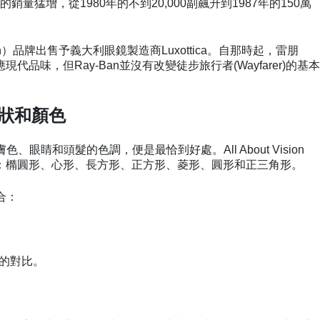
猛增，從1980年的不到20,000副飆升到1987年的150萬
-Ban）品牌出售予義大利眼鏡製造商Luxottica。自那時起，雷朋
適應現代品味，但Ray-Ban並沒有改變徒步旅行者(Wayfarer)的基本
形狀和顏色
色、眼睛和頭髮的色調，便是最恰到好處。All About Vision
：橢圓形、心形、長方形、正方形、菱形、圓形和正三角形。
適合：
明的對比。