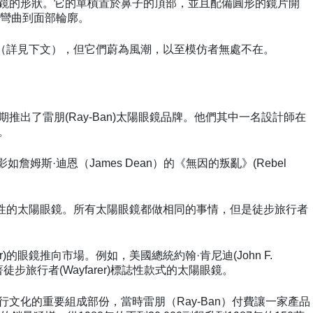
框太陽眼鏡的形狀。它的單槓置於鼻子的頂部，並且配備圓形的鏡片開
會彎曲到面部輪廓。
別款式（詳見下文），但它們蔚為風潮，以至模仿者無處不在。
年代後期推出了雷朋(Ray-Ban)太陽眼鏡品牌。他們其中一名設計師在
框。
影如詹姆斯·迪恩（James Dean）的《無因的叛亂》(Rebel
和功能性的太陽眼鏡。所有太陽眼鏡都做相同的事情，但是徒步旅行者
)的眼鏡推向市場。例如，美國總統約翰·肯尼迪(John F.
徒步旅行者(Wayfarer)標誌性款式的太陽眼鏡。
美國流行文化的重要組成部份，當時雷朋（Ray-Ban）付費讓一家產品