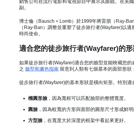
銷售公司在流行電影和電視節目中展示其眼鏡。在美國的銷量
副。
博士倫（Bausch + Lomb）於1999年將雷朋（Ray
（Ray-Ban）調整並重塑了徒步旅行者(Wayfarer)以
時尚使命。
適合您的徒步旅行者(Wayfarer)的
如果徒步旅行者(Wayfarer)適合您的臉型並能映襯您的膚
之
臉型和膚色指南
留意到人類有七個基本的面部形狀
徒步旅行者(Wayfarer)的基本形狀是橫向矩形。特別
橢圓形臉
，因為寬框可以匹配臉部的整體寬度。
圓臉
，因為較寬的方形與面部的圓形尺寸形成鮮
方型臉
，在寬度大於深度的框架中看起來更好。