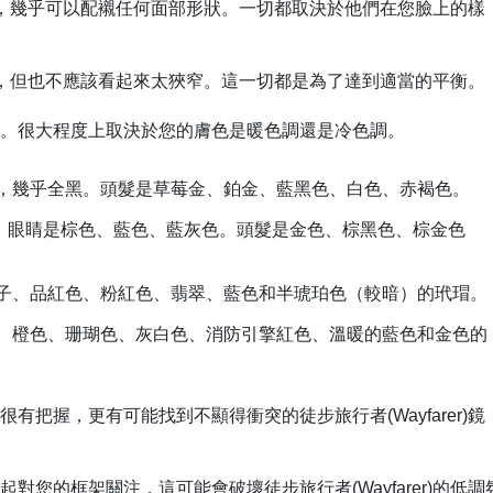
和形狀，幾乎可以配襯任何面部形狀。一切都取決於他們在您臉上的樣
成比例，但也不應該看起來太狹窄。這一切都是為了達到適當的平衡
襯。很大程度上取決於您的膚色是暖色調還是冷色調。
，幾乎全黑。頭髮是草莓金、鉑金、藍黑色、白色、赤褐色。
色。眼睛是棕色、藍色、藍灰色。頭髮是金色、棕黑色、棕金色
子、品紅色、粉紅色、翡翠、藍色和半琥珀色（較暗）的玳瑁。
、橙色、珊瑚色、灰白色、消防引擎紅色、溫暖的藍色和金色的
把握，更有可能找到不顯得衝突的徒步旅行者(Wayfarer)鏡
您的框架關注，這可能會破壞徒步旅行者(Wayfarer)的低調