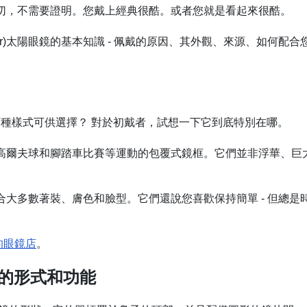
看到一切，不需要證明。您戴上經典很酷。或者您就是看起來很酷。
er)太陽眼鏡的基本知識 - 佩戴的原因、其外觀、來源、如何配合
您有數百種樣式可供選擇？ 對於初戴者，試想一下它到底特別在哪。
有用於高爾夫球和腳踏車比賽等運動的包覆式鏡框。它們並非浮華、巨
們適合大多數著裝、膚色和臉型。它們還說您喜歡保持簡單 - 但總是
的眼鏡店
。
r)的形式和功能