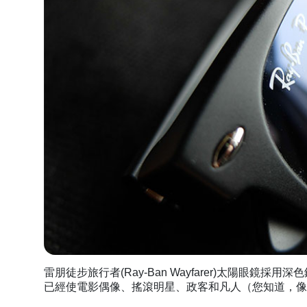
雷朋徒步旅行者(Ray-Ban Wayfarer)太陽眼
已經使電影偶像、搖滾明星、政客和凡人（您知道，