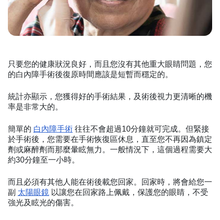
只要您的健康狀況良好，而且您沒有其他重大眼睛問題，您
的白內障手術後復原時間應該是短暫而穩定的。
統計亦顯示，您獲得好的手術結果，及術後視力更清晰的機
率是非常大的。
簡單的
白內障手術
往往不會超過10分鐘就可完成。但緊接
於手術後，您需要在手術恢復區休息，直至您不再因為鎮定
劑或麻醉劑而那麼暈眩無力。一般情況下，這個過程需要大
約30分鐘至一小時。
而且必須有其他人能在術後載您回家。回家時，將會給您一
副
太陽眼鏡
以讓您在回家路上佩戴，保護您的眼睛，不受
強光及眩光的傷害。