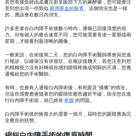
若您有接受經由皮膚注射至眼部下方的麻醉藥，您可能會注
意到您出現一些類似
眼周瘀血的瘀青
。這個情況也是一樣
的，應該會在數日內消失。
許多患者在白內障手術後數小時內，通報已回復清楚的視
力。但每個人的癒合速度不同，您可能需要長達一星期或兩
星期，才能看到最清晰的圖像。
一般來說，在術後第二天，您的白內障手術醫師將會與您進
行複診，以確保沒有併發症。在複診後幾天，若您注意到您
的模糊視力沒有好轉或你感到眼睛疼痛或明顯的不適，您應
通報給您的手術醫師。
有時，也會有人通報白內障術後，有乾眼及"搔癢"的情況。
但這些感覺應會隨著您的眼睛痊癒而趨於平緩，除非您在進
行白內障手術前，就已經有
乾眼
的問題。
白內障手術後的恢復大約需要一個月，屆時您的眼睛應為完
全癒合的狀態。
縮短白內障手術的復原時間