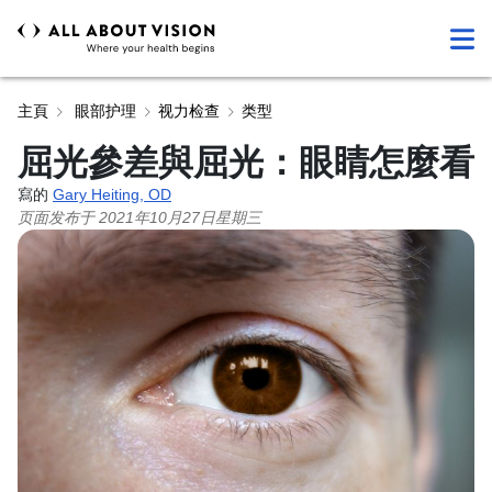
主頁
眼部护理
视力检查
类型
屈光參差與屈光：眼睛怎麼看
寫的
Gary Heiting, OD
页面发布于
2021年10月27日星期三