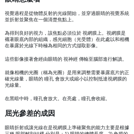
視覺過程是從物體反射的光線開始，並穿過眼睛的視覺系統
並折射並聚焦在一個清楚焦點上。
為得到良好的視力，該焦點必須位於 視網膜上。視網膜是
襯著眼底內部的組織，感光細胞（光受體）在此處以和相機
在暴露於光線下時極為相同的方式擷取影像。
這些影像接著會經由眼睛的 視神經 傳輸至腦部進行解讀。
就像相機的光圈（稱為光圈）是用來調整需要暴露底片的正
確光線量，眼睛的 瞳孔 會放大或縮小以控制抵達視網膜的
光線量。
在黑暗中時，曈孔會放大。在亮處，瞳孔會收縮。
屈光參差的成因
眼睛折射或讓光線在是視網膜上準確聚焦的能力主要是根據
三種 眼部解剖結構 分別是：1) 眼睛的總體長度，2) 角膜的