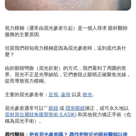
視力模糊（通常由屈光參差引起）是一個人尋求 眼科醫師
服務的主要原因.
但當我們得知視力模糊是因為屈光參差時，這到底代表什
麼？
由於眼睛彎曲（屈光折射）的方式，我們看到了周圍的世
界。屈光不正是光學缺陷，它們會阻止眼睛正確聚焦光線，
從而導致視力模糊。
主要的屈光參差有：
近視
,
遠視
以及
散光
.
屈光參差通常可以""
眼鏡
或
隱形眼鏡
矯正，或可永久地以
雷射原位層狀角膜塑形術 (LASIK)
和其他視力矯正手術（也
稱為屈光手術）。
尋找醫師：
您有屈光參差嗎？ 尋找您附近的眼科醫師以接