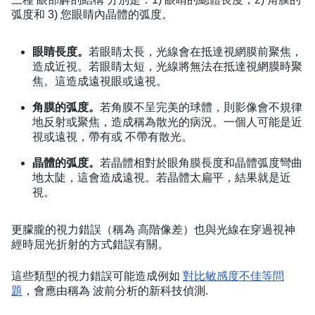
弧度和 3) 您眼睛內晶體的弧度。
眼睛長度。
若眼睛太長，光線會在抵達視網膜前聚焦，
造成近視。若眼睛太短，光線將無法在抵達視網膜時聚
焦。這造成遠視眼或遠視。
角膜的弧度。
若角膜不呈完美的球體，則影像會不規律
地反射或聚焦，造成稱為散光的病況。一個人可能是近
視或遠視，帶有或 不帶有散光。
晶體的弧度。
若晶體相對於眼角膜長度和晶體弧度彎曲
地太陡，這會造成遠視。若晶體太扁平，結果就是近
視。
更朦朧的視力錯誤（稱為 高階像差）也與光線在穿過視神
經時屈光折射的方式錯誤有關。
這些類型的視力錯誤可能造成例如
對比敏感度不佳等問
題
，會應由稱為 波前分析的新科技偵測.