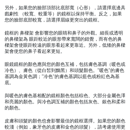
另外，如果您的臉部頂部比底部寬（心形），請選擇底邊具
戲劇性 （較寬、較重等）的鏡框以保持平衡。反之，如果
您的臉部底部較寬，請選擇眉線更突出的鏡框。
鏡框的 鼻樑架 會影響您的眼睛和鼻子的外觀。細長或透明
的鼻樑架為 眼距較近的眼形帶來寬闊的錯覺，而有色的鼻
樑架會使眼距較遠的眼形看起來更靠近。另外，低矮的鼻樑
架會使您的鼻子看起來更短。
眼鏡鏡框的顏色應與您的顏色互補，包括膚色基調（暖色或
冷色）、膚色（從白皙到黝黑）和頭髮顏色。"暖色"的膚色
基調為金黃色調；"冷色"的膚色基調以藍色或粉紅色為基
底。
與暖色的膚色基相配的鏡框顏色包括棕色、大部分金屬色澤
和亮麗的顏色。與冷色調互補的顏色包括灰色、銀色和柔和
的顏色。
皮膚和頭髮的顏色也會影響最佳的鏡框選擇。如果您的顏色
較淺（例如，象牙色的皮膚和金色的頭髮），請考慮使用更