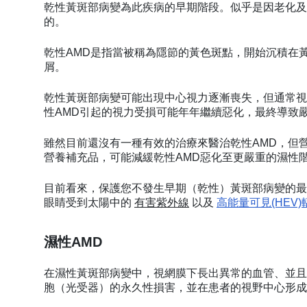
乾性黃斑部病變為此疾病的早期階段。似乎是因老化及
的。
乾性AMD是指當被稱為隱節的黃色斑點，開始沉積在
屑。
乾性黃斑部病變可能出現中心視力逐漸喪失，但通常視
性AMD引起的視力受損可能年年繼續惡化，最終導致
雖然目前還沒有一種有效的治療來醫治乾性AMD，但
營養補充品，可能減緩乾性AMD惡化至更嚴重的濕性
目前看來，保護您不發生早期（乾性）黃斑部病變的
眼睛受到太陽中的
有害紫外線
以及
高能量可見(HEV)
濕性AMD
在濕性黃斑部病變中，視網膜下長出異常的血管、並且
胞（光受器）的永久性損害，並在患者的視野中心形成