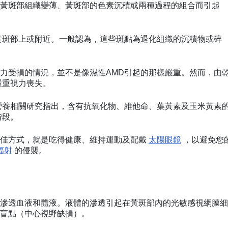
黃斑部組織變薄、黃斑部的色素沉積或兩種過程的組合而引起
黃斑部上或附近。一般認為，這些斑點為退化組織的沉積物或碎
力受損的情況，並不是像濕性AMD引起的那樣嚴重。然而，由
嚴重視力喪失。
營養相關研究指出，含有抗氧化物、維他命、葉黃素及玉米黃素
階段。
最佳方式，就是吃得健康、維持運動及配戴
太陽眼鏡
，以避免您
輻射
的侵襲。
滲透血液和體液。液體的滲透引起在黃斑部內的光敏感視網膜細
盲點（中心視野缺損）。