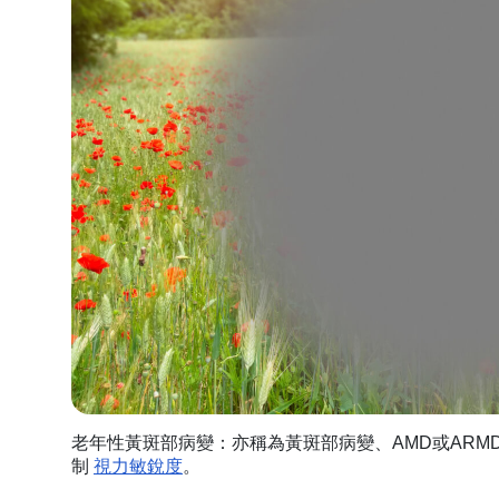
老年性黃斑部病變：亦稱為黃斑部病變、AMD或AR
制
視力敏銳度
。