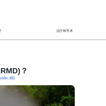
理
治疗和手术
RMD)？
achler, MD