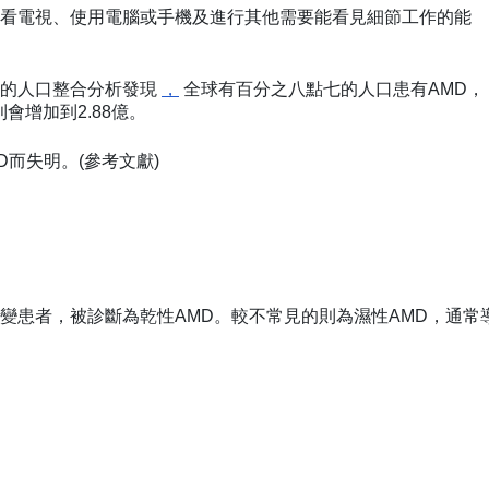
看電視、使用電腦或手機及進行其他需要能看見細節工作的能
率的人口整合分析發現
，
全球有百分之八點七的人口患有AMD，
則會增加到2.88億。
而失明。(參考文獻)
變患者，被診斷為乾性AMD。較不常見的則為濕性AMD，通常