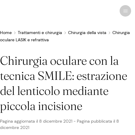
Home
Trattamenti e chirurgia
Chirurgia della vista
Chirurgia
oculare LASIK e refrattiva
Ricerche recenti
Disturbi e malattie
Chirurgia oculare con la
Cura degli occhi
tecnica SMILE: estrazione
Tutti i disturbi degli occhi
Cura cosmetica
Farmaci e medicinali
Lenti a contatto
Storie
del lenticolo mediante
Trattamenti e chirurgia
Correlati
Anatomia dell'occhio
Rimedi
Occhiali da vista
Infografiche
piccola incisione
Occhiali
Sindrome da visione al computer
Oculisti
Terapia visiva
Occhiali da sole
Notizie
Pagina aggiornata il
8 dicembre 2021
-
Pagina pubblicata il
8
Infezioni e allergie
Colliri
Chirurgia della vista
Occhiali ad alte prestazioni
Newsletter
Vista e innovazione
dicembre 2021