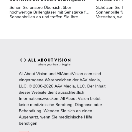
Sehen Sie unsere Übersicht über
Schützen Sie Ihre 
hochwertige Brillengläser mit Sehstärke für
Sonnenbrille für U
Sonnenbrillen an und treffen Sie Ihre
Verstehen, was der
Auswahl. Die beste Sonnenbrille mit
mit UVA- und UVB-
Sehstärke kann günstiger sein als Sie
denken.
All About Vision und AllAboutVision.com sind
eingetragene Warenzeichen der AAV Media,
LLC. © 2000-2026 AAV Media, LLC. Der Inhalt
dieser Website dient ausschließlich
Informationszwecken. All About Vision bietet
keine medizinische Beratung, Diagnose oder
Behandlung. Wenden Sie sich an einen
Augenarzt, wenn Sie medizinische Hilfe
benötigen.