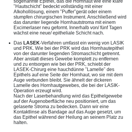
sogenannte Epithel, das die Hornhaut wie eine klare
"Hautschicht" bedeckt vollständig mit einer
Alkohollösung, einem "Puffer"gerät oder einem
stumpfen chirurgischen Instrument. Anschließend wird
das darunter liegende Hornhautstroma mit einem
Excimerlaser neu geformt. Innerhalb von/ fünf Tagen
wächst eine neue/ epitheliale Schicht nach.
Das
LASEK
-Verfahren umfasst ein wenig von LASIK
und PRK. Wie bei der PRK wird das Hornhautepithel
von der darunter liegenden Stromaschicht getrennt.
Aber anstatt dieses Gewebe komplett zu entfernen
und zu entsorgen wie bei der PRK, schiebt der
LASEK-Chirurg eine hauchdünne "Lamelle" des
Epithels auf eine Seite der Hornhaut, wo sie mit dem
Auge verbunden bleibt. Sie ähnelt der dickeren
Lamelle des Hornhautgewebes, die bei der LASIK-
Operation erzeugt wird.
Nach der Laserbehandlung wird das Epithelgewebe
auf der Augenoberfläche neu positioniert, um das
gelaserte Stroma zu bedecken. Dann wir eine
Kontaktlinse als Bandage auf das Auge gesetzt, um
das Epithel während der Heilung an seinem Platz zu
halten.