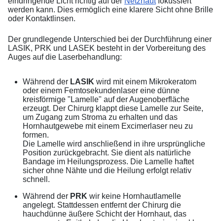
eindringende Licht richtig auf der
Netzhaut
fokussiert
werden kann. Dies ermöglich eine klarere Sicht ohne Brille
oder Kontaktlinsen.
Der grundlegende Unterschied bei der Durchführung einer
LASIK, PRK und LASEK besteht in der Vorbereitung des
Auges auf die Laserbehandlung:
Während der
LASIK
wird mit einem Mikrokeratom
oder einem Femtosekundenlaser eine dünne
kreisförmige "Lamelle" auf der Augenoberfläche
erzeugt. Der Chirurg klappt diese Lamelle zur Seite,
um Zugang zum Stroma zu erhalten und das
Hornhautgewebe mit einem Excimerlaser neu zu
formen.
Die Lamelle wird anschließend in ihre ursprüngliche
Position zurückgebracht. Sie dient als natürliche
Bandage im Heilungsprozess. Die Lamelle haftet
sicher ohne Nähte und die Heilung erfolgt relativ
schnell.
Während der
PRK
wir keine Hornhautlamelle
angelegt. Stattdessen entfernt der Chirurg die
hauchdünne äußere Schicht der Hornhaut, das