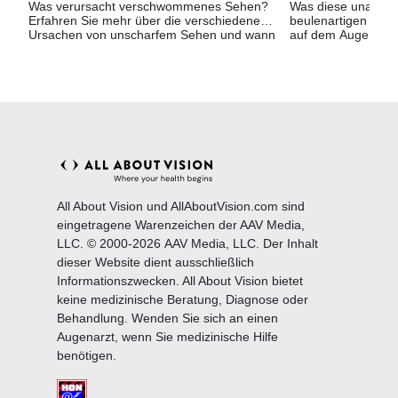
Behandlungsm
Was verursacht verschwommenes Sehen?
Was diese unansehn
Erfahren Sie mehr über die verschiedenen
beulenartigen Fle
Ursachen von unscharfem Sehen und wann
auf dem Auge verur
Sie einen Augenarzt aufsuchen sollten.
chirurgisch entfer
All About Vision und AllAboutVision.com sind
eingetragene Warenzeichen der AAV Media,
LLC. © 2000-2026 AAV Media, LLC. Der Inhalt
dieser Website dient ausschließlich
Informationszwecken. All About Vision bietet
keine medizinische Beratung, Diagnose oder
Behandlung. Wenden Sie sich an einen
Augenarzt, wenn Sie medizinische Hilfe
benötigen.