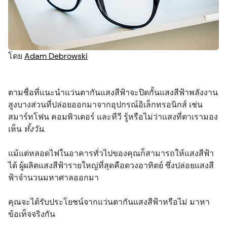
ทรัพยากร
อาการบาดเจ็บที่ดวงตา
ตรวจสายตา
การทำนุบำรุง
พอดแคสต์
โดย
Adam Debrowski
อาการ
สุขภาพการมองเห็น
แบบทดสอบ
ตามชื่อที่แนะนำแว่นตากันแสงสีฟ้าจะปิดกั้นแสงสีฟ้าพลังงาน
ความปลอดภัย
สปอนเซอร์
สูงบางส่วนที่ปล่อยออกมาจากอุปกรณ์อิเล็กทรอนิกส์ เช่น
สมาร์ทโฟน คอมพิวเตอร์ และทีวี รู้หรือไม่ว่าแสงที่ตาเรามอง
การตรวจสายตา
วิดีโอ
เห็น
ทั้งวัน
.
แม้แต่หลอดไฟในอาคารทั่วไปของคุณก็สามารถให้แสงสีฟ้า
ผู้ปกครองและเด็ก
ได้ ผู้ผลิตแสงสีฟ้ารายใหญ่ที่สุดคือดวงอาทิตย์ ซึ่งปล่อยแสงสี
ฟ้าจำนวนมหาศาลออกมา
สัตว์เลี้ยงและสัตว์
คุณจะได้รับประโยชน์จากแว่นตากันแสงสีฟ้าหรือไม่ มาหา
ข้อเท็จจริงกัน
วิสัยทัศน์และความปลอดภัยบนท้องถนน