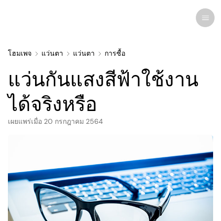
โฮมเพจ
แว่นตา
แว่นตา
การซื้อ
แว่นกันแสงสีฟ้าใช้งาน
การวิจัยล่าสุด
ภาวะและโรค
ได้จริงหรือ
เผยแพร่เมื่อ
การดูแลดวงตา
20 กรกฎาคม 2564
โรคตาทุกชนิด
ผลิตภัณฑ์ดูแลดวงตาเพื่อความงาม
ยาและเวชภัณฑ์
คอนแทคเลนส์
ความสนใจของมนุษย์
ที่เกี่ยวข้อง
กายวิภาคของดวงตา
การรักษา
แว่นตา
อินโฟกราฟิค
การรักษาและการผ่าตัด
โรคคอมพิวเตอร์วิชั่นซินโดรม
จักษุแพทย์
การบำบัดการมองเห็น
แว่นกันแดด
ข่าว
แว่นตา
การติดเชื้อและอาการแพ้
ยาหยอดตา
ศัลยกรรมสายตา
ความเชี่ยวชาญ
จดหมายข่าว