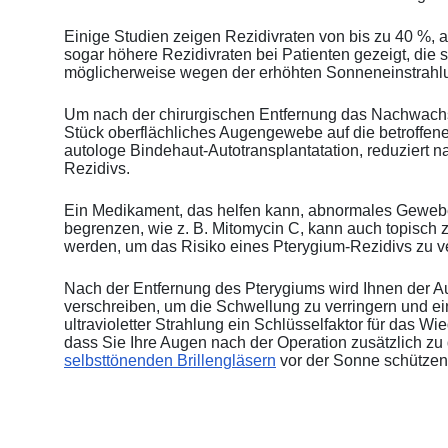
Einige Studien zeigen Rezidivraten von bis zu 40 %, a
sogar höhere Rezidivraten bei Patienten gezeigt, die
möglicherweise wegen der erhöhten Sonneneinstrahl
Um nach der chirurgischen Entfernung das Nachwachs
Stück oberflächliches Augengewebe auf die betroffen
autologe Bindehaut-Autotransplantatation, reduziert n
Rezidivs.
Ein Medikament, das helfen kann, abnormales Gewe
begrenzen, wie z. B. Mitomycin C, kann auch topisch
werden, um das Risiko eines Pterygium-Rezidivs zu ve
Nach der Entfernung des Pterygiums wird Ihnen der A
verschreiben, um die Schwellung zu verringern und e
ultravioletter Strahlung ein Schlüsselfaktor für das Wi
dass Sie Ihre Augen nach der Operation zusätzlich z
selbsttönenden Brillengläsern
vor der Sonne schützen