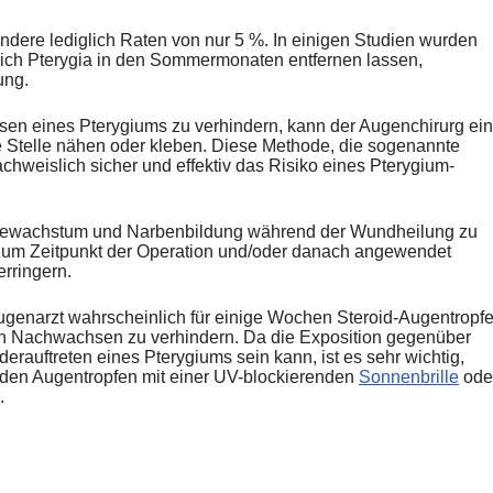
ndere lediglich Raten von nur 5 %. In einigen Studien wurden
 sich Pterygia in den Sommermonaten entfernen lassen,
ung.
en eines Pterygiums zu verhindern, kann der Augenchirurg ein
e Stelle nähen oder kleben. Diese Methode, die sogenannte
achweislich sicher und effektiv das Risiko eines Pterygium-
bewachstum und Narbenbildung während der Wundheilung zu
 zum Zeitpunkt der Operation und/oder danach angewendet
rringern.
ugenarzt wahrscheinlich für einige Wochen Steroid-Augentropf
in Nachwachsen zu verhindern. Da die Exposition gegenüber
ederauftreten eines Pterygiums sein kann, ist es sehr wichtig,
u den Augentropfen mit einer UV-blockierenden
Sonnenbrille
ode
.