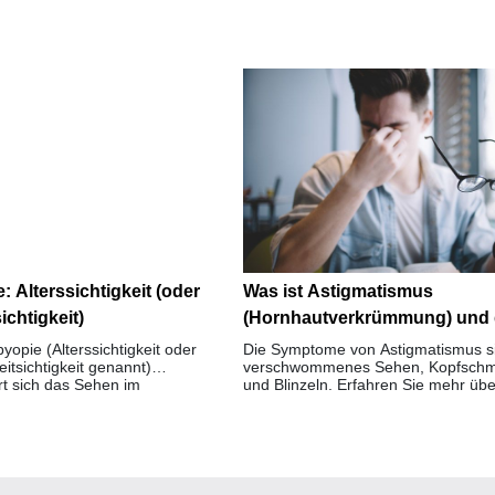
: Alterssichtigkeit (oder
Was ist Astigmatismus
ichtigkeit)
(Hornhautverkrümmung) und 
Symptome?
yopie (Alterssichtigkeit oder
Die Symptome von Astigmatismus s
itsichtigkeit genannt)
verschwommenes Sehen, Kopfsch
rt sich das Sehen im
und Blinzeln. Erfahren Sie mehr übe
Sie macht sich meist ab Mitte
Ursachen und Behandlung von
r.
Hornhautverkrümmung.