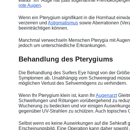
etwas "im" Auge hat (das sogenannte Fremdkörpergefü
rote Augen
.
Wenn ein Pterygium signifikant in die Hornhaut einwä
verzerren und
Astigmatismus
sowie Aberrationen (Verz
beeinträchtigen können.
Manchmal verwechseln Menschen Pterygia mit Auge
jedoch um unterschiedliche Erkrankungen.
Behandlung des Pterygiums
Die Behandlung des Surfers Eye hängt von der Größ
Symptomen ab. Unabhängig vom Schweregrad müssen
möglichen Verlust des Sehvermögens zu verhindern.
Wenn Ihr Pterygium klein ist, kann Ihr
Augenarzt
Gleitm
Schwellungen und Rötungen vorübergehend zu reduzi
Wucherung zu bedecken und vor einigen Auswirkungen
gegenüber UV-Strahlen zu schützen. Auch topisches C
Selbst wenn es keine Auswirkungen auf die Sehkraft
Erscheinungsbild. Eine Operation kann daher sowohl a