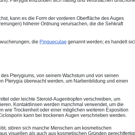
hl). Pterygia entzünden sich häufig und verursachen unschön
chst, kann es die Form der vorderen Oberfläche des Auges
errungen) höherer Ordnung verursachen, die die Sehkraft
nwucherungen, die
Pingueculae
genannt werden; es handelt sic
e des Pterygiums, von seinem Wachstum und von seinen
 Pterygia überwacht werden, um Narbenbildung und einen
ittel oder leichte Steroid-Augentropfen verschreiben, um
eren. Kontaktlinsen werden manchmal verwendet, um die
 wie Trockenheit oder einer möglichen weiteren Exposition
iclosporin kann bei trockenen Augen verschrieben werden.
 gibt, stören sich manche Menschen am kosmetischen
us visuellen als auch aus kosmetischen Gründen gerechtfertig