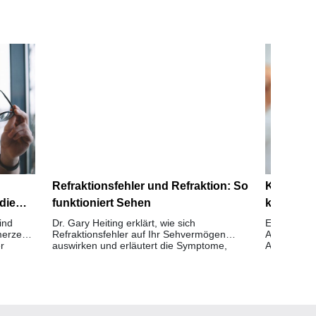
Refraktionsfehler und Refraktion: So
Kann man
die
funktioniert Sehen
kurzsich
weitsicht
ind
Dr. Gary Heiting erklärt, wie sich
Erfahren Si
merzen
Refraktionsfehler auf Ihr Sehvermögen
Anisometrop
r
auswirken und erläutert die Symptome,
Antimetrop
Erkennung und Behandlung von
können.
Sehproblemen.