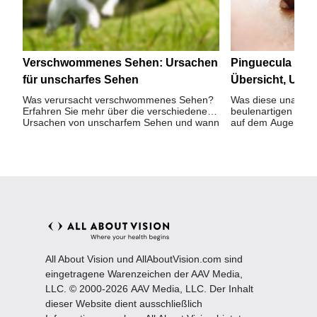
Verschwommenes Sehen: Ursachen
Pinguecula (Lids
für unscharfes Sehen
Übersicht, Urs
Behandlungsm
Was verursacht verschwommenes Sehen?
Was diese unansehn
Erfahren Sie mehr über die verschiedenen
beulenartigen Fle
Ursachen von unscharfem Sehen und wann
auf dem Auge verur
Sie einen Augenarzt aufsuchen sollten.
chirurgisch entfer
All About Vision und AllAboutVision.com sind
eingetragene Warenzeichen der AAV Media,
LLC. © 2000-2026 AAV Media, LLC. Der Inhalt
dieser Website dient ausschließlich