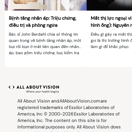
Bệnh tăng nhãn áp: Triệu chứng,
Mất thị lực ngoại vi
điều trị và phòng ngừa
hình ống): Nguyên n
Bác sĩ John Berdahl chia sẻ thông tin
Điều gì gây ra mất thị
quan trọng về bệnh tăng nhãn áp, một
gọi là thị trường hình 
loại rối loạn ở mắt liên quan đến nhãn
làm gì để khắc phục.
áp, bao gồm triệu chứng, loại, kiểm tra
và điều trị.
All About Vision and AllAboutVision.com are
registered trademarks of Essilor Laboratories of
America, Inc © 2000-2026 Essilor Laboratories of
America, Inc. The content on this site is for
informational purposes only. All About Vision does