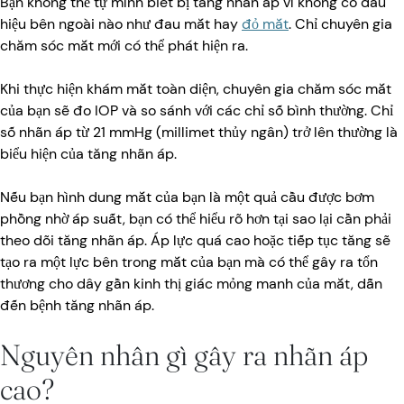
Bạn không thể tự mình biết bị tăng nhãn áp vì không có dấu
hiệu bên ngoài nào như đau mắt hay
đỏ mắt
. Chỉ chuyên gia
chăm sóc mắt mới có thể phát hiện ra.
Khi thực hiện khám mắt toàn diện, chuyên gia chăm sóc mắt
của bạn sẽ đo IOP và so sánh với các chỉ số bình thường. Chỉ
số nhãn áp từ 21 mmHg (millimet thủy ngân) trở lên thường là
biểu hiện của tăng nhãn áp.
Nếu bạn hình dung mắt của bạn là một quả cầu được bơm
phồng nhờ áp suất, bạn có thể hiểu rõ hơn tại sao lại cần phải
theo dõi tăng nhãn áp. Áp lực quá cao hoặc tiếp tục tăng sẽ
tạo ra một lực bên trong mắt của bạn mà có thể gây ra tổn
thương cho dây gần kinh thị giác mỏng manh của mắt, dẫn
đến bệnh tăng nhãn áp.
Nguyên nhân gì gây ra nhãn áp
cao?