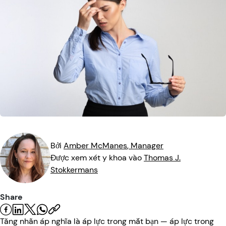
Chấn Thương Mắt
Khám Mắt
Kính Râm
Đồ họa thông tin
Nguồn lực
Triệu chứng
Kiểm Tra Mắt
Podcast
Phụ Huynh và Trẻ Em
Video
Thú Cưng và Động Vật
An Toàn Giao Thông
An toàn
Bởi
Amber
McManes
, Manager
Được xem xét y khoa vào
Thomas J.
Sức Khỏe Thị Lực
Stokkermans
Share
Tăng nhãn áp nghĩa là áp lực trong mắt bạn — áp lực trong