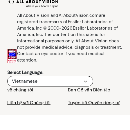
Chấn Thương Mắt
Khám Mắt
Kính Râm
Đồ họa thông tin
Nguồn lực
All About Vision and AllAboutVision.com are
Triệu chứng
Kiểm Tra Mắt
Podcast
registered trademarks of Essilor Laboratories of
America, Inc © 2000-2026 Essilor Laboratories of
Phụ Huynh và Trẻ Em
Video
America, Inc. The content on this site is for
informational purposes only. All About Vision does
not provide medical advice, diagnosis or treatment.
Thú Cưng và Động Vật
Contact an eye doctor if you need medical
attention.
An Toàn Giao Thông
Select Language:
An toàn
Vietnamese
về chúng tôi
Ban Cố vấn Biên tập
Sức Khỏe Thị Lực
Liên hệ với Chúng tôi
Tuyên bố Quyền riêng tư