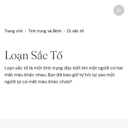
Trang chủ
Tình trạng và Bệnh
Dị sắc tố
Nghiên cứu gần đây
Tình trạng và Bệnh
Loạn Sắc Tố
Chăm Sóc Mắt
Loạn sắc tố là một tình trạng đặc biệt khi một người có hai
Tất Cả Các Tình Trạng Mắt
Mỹ phẩm
Thuốc và Dược Phẩm
Kính Áp Tròng
Coverage and Benefits
Mối Quan Tâm của Con Người
mắt màu khác nhau. Bạn đã bao giờ tự hỏi tại sao một
người lại có mắt màu khác chưa?
Điều Trị và Phẫu Thuật
Liên quan
Giải Phẫu Mắt
Biện pháp điều trị
Kính mắt
Tin tức
Kính mắt
Hội Chứng Thị Giác Màn Hình
Bác Sĩ Mắt
Phẫu Thuật Thị Giác
Bảo dưỡng
Bản tin
Nhiễm Trùng và Dị Ứng
Thuốc Nhỏ Mắt
Liệu Pháp Thị Giác
Chuyên dụng
Câu đố
Vision Insurance