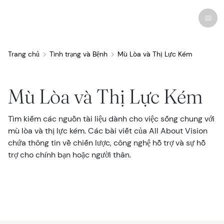
Trang chủ
Tình trạng và Bệnh
Mù Lòa và Thị Lực Kém
Nghiên cứu gần đây
Tình trạng và Bệnh
Mù Lòa và Thị Lực Kém
Chăm Sóc Mắt
Tìm kiếm các nguồn tài liệu dành cho việc sống chung với
Tất Cả Các Tình Trạng Mắt
Mỹ phẩm
Thuốc và Dược Phẩm
Kính Áp Tròng
Coverage and Benefits
Mối Quan Tâm của Con Người
mù lòa và thị lực kém. Các bài viết của All About Vision
chứa thông tin về chiến lược, công nghệ hỗ trợ và sự hỗ
Điều Trị và Phẫu Thuật
Liên quan
Giải Phẫu Mắt
Biện pháp điều trị
Kính mắt
Tin tức
trợ cho chính bạn hoặc người thân.
Kính mắt
Hội Chứng Thị Giác Màn Hình
Bác Sĩ Mắt
Phẫu Thuật Thị Giác
Bảo dưỡng
Bản tin
Nhiễm Trùng và Dị Ứng
Thuốc Nhỏ Mắt
Liệu Pháp Thị Giác
Chuyên dụng
Câu đố
Vision Insurance