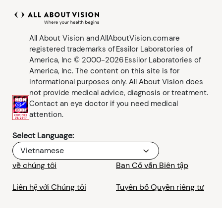
Chấn Thương Mắt
Khám Mắt
Kính Râm
Đồ họa thông tin
Nguồn lực
Triệu chứng
Kiểm Tra Mắt
Podcast
All About Vision and AllAboutVision.com are
registered trademarks of Essilor Laboratories of
Phụ Huynh và Trẻ Em
Video
America, Inc © 2000-2026 Essilor Laboratories of
America, Inc. The content on this site is for
informational purposes only. All About Vision does
Thú Cưng và Động Vật
not provide medical advice, diagnosis or treatment.
Contact an eye doctor if you need medical
An Toàn Giao Thông
attention.
Select Language:
An toàn
Vietnamese
Sức Khỏe Thị Lực
về chúng tôi
Ban Cố vấn Biên tập
Liên hệ với Chúng tôi
Tuyên bố Quyền riêng tư