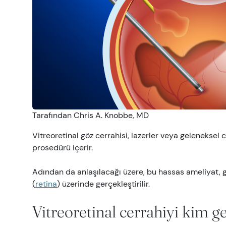
Kaynaklar
Belirtiler
Görme Sağlığı
Güvenlik
Göz Testleri
Ebeveynler ve Çocuklar
Tarafından Chris A. Knobbe, MD
Evcil Hayvanlar ve Hayvanlar
Vitreoretinal göz cerrahisi, lazerler veya geleneksel c
prosedürü içerir.
Vizyon ve Yol Güvenliği
Adından da anlaşılacağı üzere, bu hassas ameliyat, gö
(
retina
) üzerinde gerçekleştirilir.
Vitreoretinal cerrahiyi kim ge