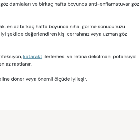
 göz damlaları ve birkaç hafta boyunca anti-enflamatuvar göz
arak, en az birkaç hafta boyunca nihai görme sonucunuzu
 iyi şekilde değerlendiren kişi cerrahınız veya uzman göz
enfeksiyon,
katarakt
ilerlemesi ve retina dekolmanı potansiyel
n az rastlanır.
line döner veya önemli ölçüde iyileşir.