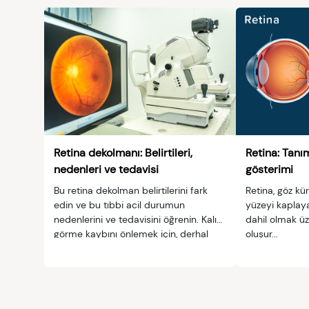
Retina dekolmanı: Belirtileri,
Retina: Tanım
nedenleri ve tedavisi
gösterimi
Bu retina dekolman belirtilerini fark
Retina, göz kü
edin ve bu tıbbi acil durumun
yüzeyi kaplaya
nedenlerini ve tedavisini öğrenin. Kalıcı
dahil olmak ü
görme kaybını önlemek için, derhal
oluşur...
yardım isteyin.