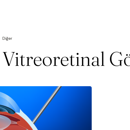
alıklar
Diğer
 Vitreoretinal G
liyatlar