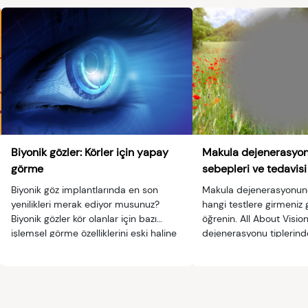
Biyonik gözler: Körler için yapay
Makula dejenerasyo
görme
sebepleri ve tedavisi
Biyonik göz implantlarında en son
Makula dejenerasyonu
yenilikleri merak ediyor musunuz?
hangi testlere girmeniz 
Biyonik gözler kör olanlar için bazı
öğrenin. All About Visio
işlemsel görme özelliklerini eski haline
dejenerasyonu tiplerind
getiriyorlar.
nedenlerinden bahsediy