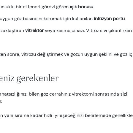
nluklu bir el feneri görevi gören
ışık borusu
.
 uygun göz basıncını korumak için kullanılan
infüzyon portu
.
 uzaklaştıran
vitrektör
veya kesme cihazı. Vitröz sıvı çıkarılırken
ten sonra, vitrözü değiştirmek ve gözün uygun şeklini ve göz iç
niz gerekenler
hatsızlığınızı bilen göz cerrahınız vitrektomi sonrasında sizi
r.
anı sıra ne kadar hızlı iyileşeceğinizi belirlemede genellikle