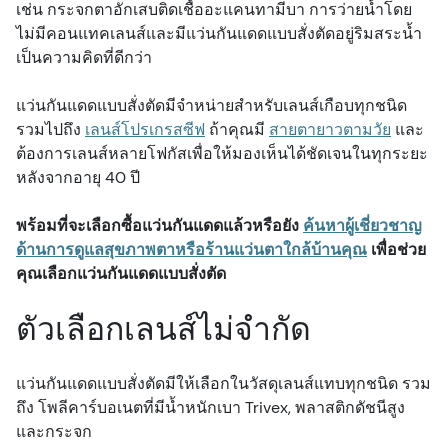
เช่น กระจกตาอักเสบติดเชื้ออะแคนทามีบา การว่ายน้ำโดย
ไม่มีคอนแทคเลนส์และมีแว่นกันแดดแบบสั่งตัดอยู่ริมสระน้ำ
เป็นความคิดที่ดีกว่า
แว่นกันแดดแบบสั่งตัดมีจำหน่ายสำหรับเลนส์เกือบทุกชนิด
รวมไปถึง
เลนส์โปรเกรสซีฟ
ถ้าคุณมี
สายตายาวตามวัย
และ
ต้องการเลนส์หลายโฟกัสเพื่อให้มองเห็นได้ชัดเจนในทุกระยะ
หลังจากอายุ 40 ปี
พร้อมที่จะเลือกซื้อแว่นกันแดดแล้วหรือยัง
ค้นหาผู้เชี่ยวชาญ
ด้านการดูแลสุขภาพตาหรือร้านแว่นตาใกล้บ้านคุณ
เพื่อช่วย
คุณเลือกแว่นกันแดดแบบสั่งตัด
ตัวเลือกเลนส์ไม่จำกัด
แว่นกันแดดแบบสั่งตัดมีให้เลือกในวัสดุเลนส์แทบทุกชนิด รวม
ถึง โพลีคาร์บอเนตที่มีน้ำหนักเบา Trivex, พลาสติกดัชนีสูง
และกระจก