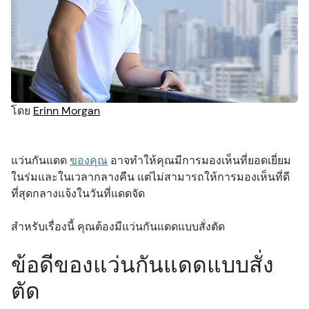
ทรัพยากร
อาการบาดเจ็บที่ดวงตา
ตรวจสายตา
การทำนุบำรุง
พอดแคสต์
อาการ
สุขภาพการมองเห็น
แบบทดสอบ
โดย
Erinn Morgan
ความปลอดภัย
สปอนเซอร์
แว่นกันแดด
ของคุณ
อาจทำให้คุณมีการมองเห็นที่ยอดเยี่ยม
การตรวจสายตา
วิดีโอ
ในร่มและในเวลากลางคืน แต่ไม่สามารถให้การมองเห็นที่ดี
ที่สุดกลางแจ้งในวันที่แดดจัด
ผู้ปกครองและเด็ก
สำหรับเรื่องนี้ คุณต้องมีแว่นกันแดดแบบสั่งตัด
สัตว์เลี้ยงและสัตว์
ข้อดีของแว่นกันแดดแบบสั่ง
ตัด
วิสัยทัศน์และความปลอดภัยบนท้องถนน