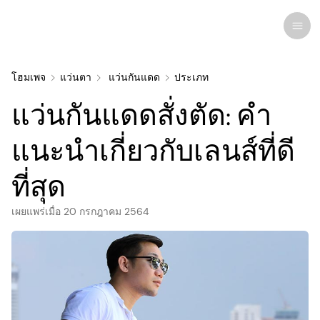
โฮมเพจ
แว่นตา
แว่นกันแดด
ประเภท
แว่นกันแดดสั่งตัด: คำ
การวิจัยล่าสุด
ภาวะและโรค
แนะนำเกี่ยวกับเลนส์ที่ดี
ที่สุด
การดูแลดวงตา
โรคตาทุกชนิด
ผลิตภัณฑ์ดูแลดวงตาเพื่อความงาม
ยาและเวชภัณฑ์
คอนแทคเลนส์
ความสนใจของมนุษย์
เผยแพร่เมื่อ
20 กรกฎาคม 2564
ที่เกี่ยวข้อง
กายวิภาคของดวงตา
การรักษา
แว่นตา
อินโฟกราฟิค
การรักษาและการผ่าตัด
โรคคอมพิวเตอร์วิชั่นซินโดรม
จักษุแพทย์
การบำบัดการมองเห็น
แว่นกันแดด
ข่าว
แว่นตา
การติดเชื้อและอาการแพ้
ยาหยอดตา
ศัลยกรรมสายตา
ความเชี่ยวชาญ
จดหมายข่าว