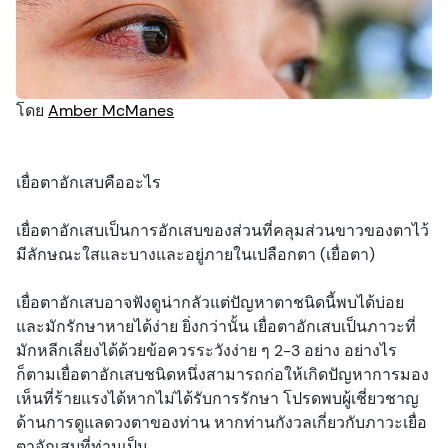
ทรัพยากร
อาการบาดเจ็บที่ดวงตา
ตรวจสายตา
การทำนุบำรุง
พอดแคสต์
โดย
Amber McManes
อาการ
สุขภาพการมองเห็น
แบบทดสอบ
เยื่อตาอักเสบคืออะไร
ความปลอดภัย
สปอนเซอร์
เยื่อตาอักเสบเป็นการอักเสบของส่วนที่คลุมส่วนขาวของตาไว้
การตรวจสายตา
วิดีโอ
มีลักษณะใสและบางและอยู่ภายในเปลือกตา (เยื่อตา)
เยื่อตาอักเสบอาจฟังดูน่ากลัวแต่ปัญหาตาชนิดนี้พบได้บ่อย
ผู้ปกครองและเด็ก
และมักรักษาหายได้ง่าย ยิ่งกว่านั้น เยื่อตาอักเสบเป็นภาวะที่
มักหลีกเลี่ยงได้ด้วยข้อควรระวังง่าย ๆ 2-3 อย่าง อย่างไร
สัตว์เลี้ยงและสัตว์
ก็ตามเยื่อตาอักเสบชนิดหนึ่งสามารถก่อให้เกิดปัญหาการมอง
เห็นที่ร้ายแรงได้หากไม่ได้รับการรักษา โปรดพบผู้เชี่ยวชาญ
ด้านการดูแลดวงตาของท่าน หากท่านกังวลเกี่ยวกับภาวะเยื่อ
วิสัยทัศน์และความปลอดภัยบนท้องถนน
ตาอักเสบที่ท่านเป็น