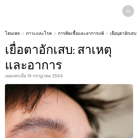
โฮมเพจ
ภาวะและโรค
การติดเชื้อและอาการแพ้
เยื่อบุตาอักเสบ
เยื่อตาอักเสบ: สาเหตุ
การวิจัยล่าสุด
ภาวะและโรค
และอาการ
เผยแพร่เมื่อ
การดูแลดวงตา
19 กรกฎาคม 2564
โรคตาทุกชนิด
ผลิตภัณฑ์ดูแลดวงตาเพื่อความงาม
ยาและเวชภัณฑ์
คอนแทคเลนส์
ความสนใจของมนุษย์
ที่เกี่ยวข้อง
กายวิภาคของดวงตา
การรักษา
แว่นตา
อินโฟกราฟิค
การรักษาและการผ่าตัด
โรคคอมพิวเตอร์วิชั่นซินโดรม
จักษุแพทย์
การบำบัดการมองเห็น
แว่นกันแดด
ข่าว
แว่นตา
การติดเชื้อและอาการแพ้
ยาหยอดตา
ศัลยกรรมสายตา
ความเชี่ยวชาญ
จดหมายข่าว