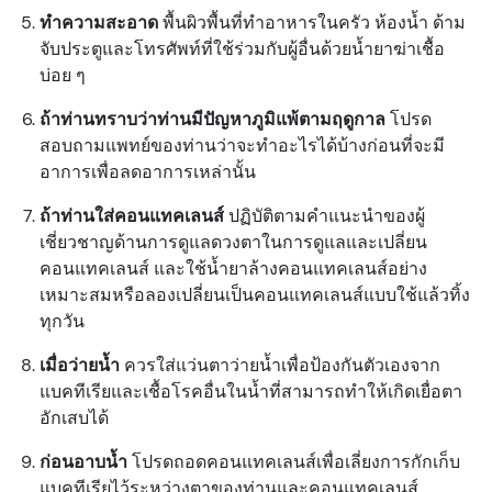
ทำความสะอาด
พื้นผิวพื้นที่ทำอาหารในครัว ห้องน้ำ ด้าม
จับประตูและโทรศัพท์ที่ใช้ร่วมกับผู้อื่นด้วยน้ำยาฆ่าเชื้อ
บ่อย ๆ
ถ้าท่านทราบว่าท่านมีปัญหาภูมิแพ้ตามฤดูกาล
โปรด
สอบถามแพทย์ของท่านว่าจะทำอะไรได้บ้างก่อนที่จะมี
อาการเพื่อลดอาการเหล่านั้น
ถ้าท่านใส่คอนแทคเลนส์
ปฏิบัติตามคำแนะนำของผู้
เชี่ยวชาญด้านการดูแลดวงตาในการดูแลและเปลี่ยน
คอนแทคเลนส์ และใช้น้ำยาล้างคอนแทคเลนส์อย่าง
เหมาะสมหรือลองเปลี่ยนเป็นคอนแทคเลนส์แบบใช้แล้วทิ้ง
ทุกวัน
เมื่อว่ายน้ำ
ควรใส่แว่นตาว่ายน้ำเพื่อป้องกันตัวเองจาก
แบคทีเรียและเชื้อโรคอื่นในน้ำที่สามารถทำให้เกิดเยื่อตา
อักเสบได้
ก่อนอาบน้ำ
โปรดถอดคอนแทคเลนส์เพื่อเลี่ยงการกักเก็บ
แบคทีเรียไว้ระหว่างตาของท่านและคอนแทคเลนส์