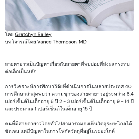
ทรัพยากร
อาการบาดเจ็บที่ดวงตา
ตรวจสายตา
การทำนุบำรุง
พอดแคสต์
โดย
Gretchyn Bailey
อาการ
สุขภาพการมองเห็น
แบบทดสอบ
บทวิจารณ์โดย
Vance Thompson, MD
ความปลอดภัย
สปอนเซอร์
สายตายาวเป็นปัญหาเกี่ยวกับสายตาที่พบบ่อยที่ส่งผลกระทบ
ต่อเด็กเป็นหลัก
การตรวจสายตา
วิดีโอ
การวิเคราะห์การศึกษาวิจัยที่ดำเนินการในหลายประเทศ 40
การศึกษาล่าสุดพบว่า ความชุกของสายตายาวอยู่ระหว่าง 8.4
ผู้ปกครองและเด็ก
เปอร์เซ็นต์ในเด็กอายุ 6 ปี 2 - 3 เปอร์เซ็นต์ในเด็กอายุ 9 - 14 ปี
และประมาณ 1 เปอร์เซ็นต์ในเด็กอายุ 15 ปี
สัตว์เลี้ยงและสัตว์
คนที่มีสายตายาวโดยทั่วไปสามารถมองเห็นวัตถุระยะไกลได้
ชัดเจน แต่มีปัญหาในการโฟกัสวัตถุที่อยู่ในระยะใกล้
วิสัยทัศน์และความปลอดภัยบนท้องถนน