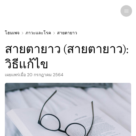
โฮมเพจ
ภาวะและโรค
สายตายาว
สายตายาว (สายตายาว):
การวิจัยล่าสุด
ภาวะและโรค
วิธีแก้ไข
เผยแพร่เมื่อ
การดูแลดวงตา
20 กรกฎาคม 2564
โรคตาทุกชนิด
ผลิตภัณฑ์ดูแลดวงตาเพื่อความงาม
ยาและเวชภัณฑ์
คอนแทคเลนส์
ความสนใจของมนุษย์
ที่เกี่ยวข้อง
กายวิภาคของดวงตา
การรักษา
แว่นตา
อินโฟกราฟิค
การรักษาและการผ่าตัด
โรคคอมพิวเตอร์วิชั่นซินโดรม
จักษุแพทย์
การบำบัดการมองเห็น
แว่นกันแดด
ข่าว
แว่นตา
การติดเชื้อและอาการแพ้
ยาหยอดตา
ศัลยกรรมสายตา
ความเชี่ยวชาญ
จดหมายข่าว