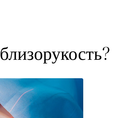
состояния
 близорукость?
ргия