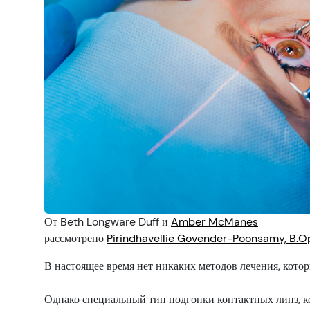
Ресурсы
Симптомы
Здоровье зрения
Безопасность и профилактика зрения
Проверка зрения
Родители и дети
Питомцы и животные
Зрение и безопасность на дороге
От Beth Longware Duff и
Amber McManes
рассмотрено
Pirindhavellie Govender-Poonsamy, B.
В настоящее время нет никаких методов лечения, кото
Однако специальный тип подгонки контактных линз, ко