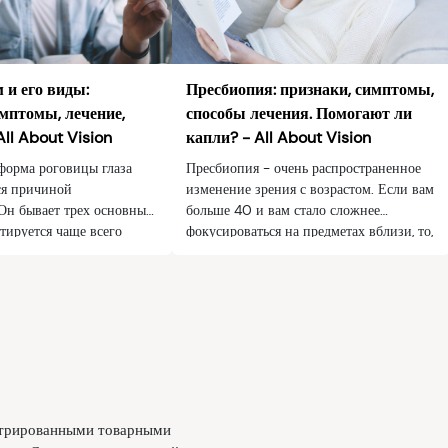
 и его виды:
Пресбиопия: признаки, симптомы,
мптомы, лечение,
способы лечения. Помогают ли
All About Vision
капли? - All About Vision
форма роговицы глаза
Пресбиопия - очень распространенное
ся причиной
изменение зрения с возрастом. Если вам
 Он бывает трех основных
больше 40 и вам стало сложнее
тируется чаще всего
фокусироваться на предметах вблизи, то,
нзами. Лечить это
вероятно, офтальмолог может
едует как можно скорее.
диагностировать у вас пресбиопию.
е об астигматизме и
Прочитайте, какое лечение сейчас
алиста поблизости.
существует.
истрированными товарными