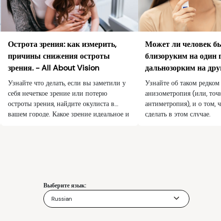
Острота зрения: как измерить,
Может ли человек б
причины снижения остроты
близоруким на один г
зрения. - All About Vision
дальнозорким на дру
Узнайте что делать, если вы заметили у
Узнайте об таком редком 
себя нечеткое зрение или потерю
анизометропия (или, точн
остроты зрения, найдите окулиста в
антиметропия), и о том,
вашем городе. Какое зрение идеальное и
сделать в этом случае.
чем отличаются острота зрения и поле
зрения?
Выберите язык:
Russian