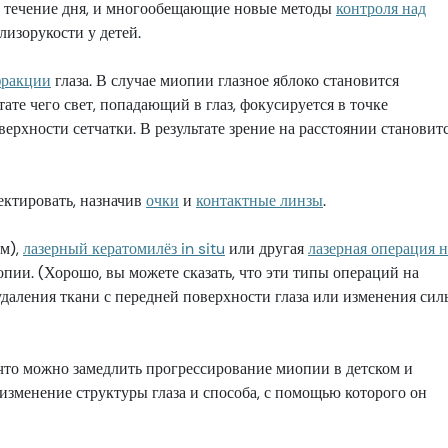
в течение дня, и многообещающие новые методы
контроля над
лизорукости у детей.
фракции
глаза. В случае миопии глазное яблоко становится
ате чего свет, попадающий в глаз, фокусируется в точке
верхности сетчатки. В результате зрение на расстоянии становит
ектировать, назначив
очки
и
контактные линзы
.
ам),
лазерный кератомилёз in situ
или другая
лазерная операция н
ии. (Хорошо, вы можете сказать, что эти типы операций на
удаления ткани с передней поверхности глаза или изменения сил
что можно замедлить прогрессирование миопии в детском и
изменение структуры глаза и способа, с помощью которого он