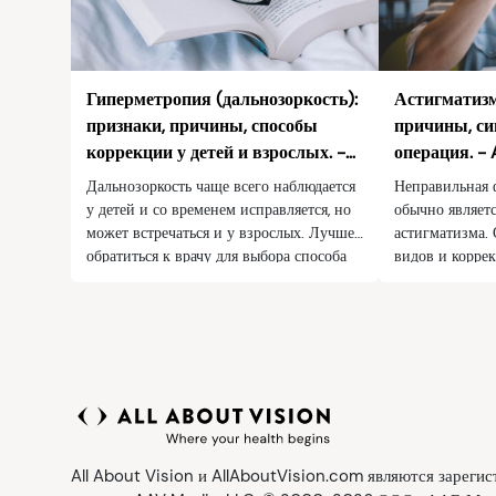
Гиперметропия (дальнозоркость):
Астигматизм
признаки, причины, способы
причины, си
коррекции у детей и взрослых. -
операция. - 
All About Vision
Дальнозоркость чаще всего наблюдается
Неправильная 
у детей и со временем исправляется, но
обычно являет
может встречаться и у взрослых. Лучше
астигматизма.
обратиться к врачу для выбора способа
видов и коррек
коррекции зрения, подбора очков или
очками или ли
контактных линз после обследования
заболевание сл
глаз.
Узнайте больш
найдите специ
All About Vision и AllAboutVision.com являются зарег