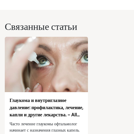
Травмы глаз
Проверка зрения
Уход за очками
Видео
Симптомы
Здоровье зрения
Связанные статьи
Безопасность и профилактика зрения
Проверка зрения
Родители и дети
Питомцы и животные
Зрение и безопасность на дороге
Глаукома и внутриглазное
давление: профилактика, лечение,
капли и другие лекарства. - All
About Vision.
Часто лечение глаукомы офтальмолог
начинает с назначения глазных капель.