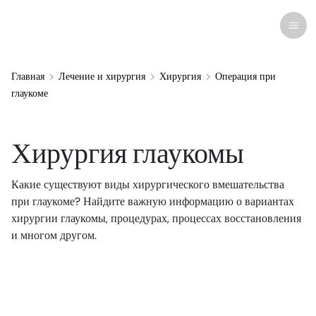
Главная
Лечение и хирургия
Хирургия
Операция при
глаукоме
Недавние исследования
Заболевания и состояния
Хирургия глаукомы
Уход за глазами
Все заболевания глаз
Косметика
Лекарства и медикаменты
Контактные линзы
Новости и текущие события
Какие существуют виды хирургического вмешательства
при глаукоме? Найдите важную информацию о вариантах
Лечение и хирургия
Связанные Медицинские Состояния
Анатомия глаза
Средства
Очки
Человеческие истории
хирургии глаукомы, процедурах, процессах восстановления
и многом другом.
Оптика
компьютерный зрительный синдром
Офтальмологи
Зрительная терапия
Солнцезащитные очки
Инфографика
Инфекции и аллергии
Глазные капли
Операции
Специальные очки
Викторины
Ресурсы