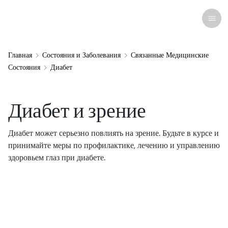
Главная
Состояния и Заболевания
Связанные Медицинские
Состояния
Диабет
Недавние исследования
Заболевания и состояния
Диабет и зрение
Уход за глазами
Все заболевания глаз
Косметика
Лекарства и медикаменты
Контактные линзы
Новости и текущие события
Диабет может серьезно повлиять на зрение. Будьте в курсе и
принимайте меры по профилактике, лечению и управлению
Лечение и хирургия
Связанные Медицинские Состояния
Анатомия глаза
Средства
Очки
Человеческие истории
здоровьем глаз при диабете.
Оптика
компьютерный зрительный синдром
Офтальмологи
Зрительная терапия
Солнцезащитные очки
Инфографика
Инфекции и аллергии
Глазные капли
Операции
Специальные очки
Викторины
Ресурсы