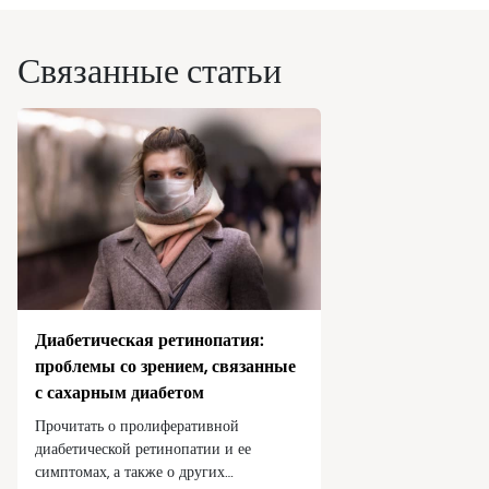
Травмы глаз
Проверка зрения
Уход за очками
Видео
Связанные статьи
Симптомы
Здоровье зрения
Безопасность и профилактика зрения
Проверка зрения
Родители и дети
Питомцы и животные
Диабетическая ретинопатия:
Зрение и безопасность на дороге
проблемы со зрением, связанные
с сахарным диабетом
Прочитать о пролиферативной
диабетической ретинопатии и ее
симптомах, а также о других