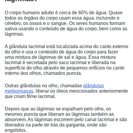
O corpo humano adulto é cerca de 60% de água. Quase
todos os órgãos do corpo usam essa água, incluindo o
cérebro, os ossos e o sangue. Os seres humanos formam
saliva usando o conteúdo de água do corpo, bem como as
lágrimas.
A glândula lacrimal está ‌‌localizada acima do canto externo
do olho e usa o conteúdo de água do corpo para fazer
uma mistura de lágrimas de sal e água. Essa mistura
lacrimal é secretada pelo saco lacrimal e liberada na
superfície do olho através de pequenos orifícios no canto
interno dos olhos, chamados puncta.
Outras glândulas no olho, chamadas
glândulas
meibomianas
, liberar os óleos mencionados anteriormente
que criam filme lacrimal.
Depois que as lágrimas se espalham pelo olho, os
mesmos puncta que liberam as lágrimas também as
absorvem. As lágrimas escorrem pelo canal lacrimal e são
liberados na parte de trás da garganta, onde são
engolidos.