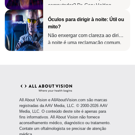
computador? Dr. Gary Heiting
explica como óculos para
Óculos para dirigir à noite: Útil ou
computador podem reduzir a tensão
mito?
ocular e proporcionar mais conforto
e produtividade enquanto você
Não enxergar com clareza ao dirigir
trabalha no seu computador.
à noite é uma reclamação comum.
Descubra se óculos para dirigir à
noite com lentes amarelas
realmente ajudam você a ver
melhor à noite.
All About Vision e AllAboutVision.com são marcas
registradas da AAV Media, LLC. © 2000-2026 AAV
Media, LLC. O conteúdo deste site é apenas para
fins informativos. All About Vision não fornece
aconselhamento médico, diagnóstico ou tratamento.
Contate um oftalmologista se precisar de atenção
médica.