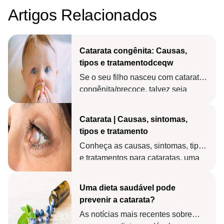
Artigos Relacionados
Catarata congênita: Causas,
tipos e tratamentodceqw
Se o seu filho nasceu com catarata
congênita/precoce, talvez seja
preciso realizar uma cirurgia,
associada ao uso de lentes
Catarata | Causas, sintomas,
corretivas.
tipos e tratamento
Conheça as causas, sintomas, tipos
e tratamentos para cataratas, uma
doença que se desenvolve quando
o cristalino fica opaco.
Uma dieta saudável pode
prevenir a catarata?
As notícias mais recentes sobre