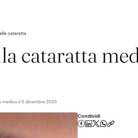
ella cataratta
tie
la cataratta med
irurgia
a medico il
5 dicembre 2023
Condividi