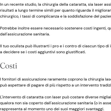
In un recente studio, la chirurgia della cataratta, sia laser as
risultati a lungo termine simili per quanto riguarda il migliora
chirurgico, i tassi di complicanza e la soddisfazione del pazie
Potrebbe inoltre essere necessario sostenere costi ingenti, q
dall'assicurazione sanitaria.
Il tuo oculista può illustrarti i pro e i contro di ciascun tipo di
a decidere se i costi aggiuntivi sono giustificati.
Costi
I fornitori di assicurazione raramente coprono la chirurgia lase
può aspettare di pagare di più rispetto a un intervento tradiz
L'intervento di cataratta con laser può costare diverse miglia
qualora non sia coperto dall'assicurazione sanitaria (o in ass
rappresenta al momento uno dei suoi maggiori svantaggi.