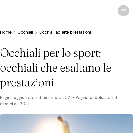
Home
Occhiali
Occhiali ad alte prestazioni
Occhiali per lo sport:
Ricerche recenti
Disturbi e malattie
occhiali che esaltano le
Cura degli occhi
Tutti i disturbi degli occhi
Cura cosmetica
Farmaci e medicinali
Lenti a contatto
Storie
prestazioni
Trattamenti e chirurgia
Correlati
Anatomia dell'occhio
Rimedi
Occhiali da vista
Infografiche
Pagina aggiornata il
8 dicembre 2021
-
Pagina pubblicata il
8
Occhiali
dicembre 2021
Sindrome da visione al computer
Oculisti
Terapia visiva
Occhiali da sole
Notizie
Infezioni e allergie
Colliri
Chirurgia della vista
Occhiali ad alte prestazioni
Newsletter
Vista e innovazione