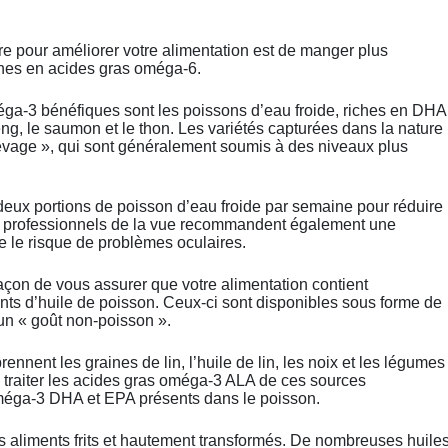
 pour améliorer votre alimentation est de manger plus
ches en acides gras oméga-6.
éga-3 bénéfiques sont les poissons d’eau froide, riches en DHA
ng, le saumon et le thon. Les variétés capturées dans la nature
evage », qui sont généralement soumis à des niveaux plus
ux portions de poisson d’eau froide par semaine pour réduire
ux professionnels de la vue recommandent également une
e le risque de problèmes oculaires.
açon de vous assurer que votre alimentation contient
s d’huile de poisson. Ceux-ci sont disponibles sous forme de
 un « goût non-poisson ».
ent les graines de lin, l’huile de lin, les noix et les légumes
s traiter les acides gras oméga-3 ALA de ces sources
oméga-3 DHA et EPA présents dans le poisson.
s aliments frits et hautement transformés. De nombreuses huile