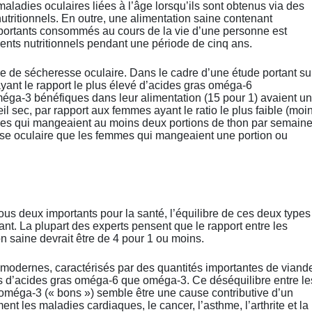
aladies oculaires liées à l’âge lorsqu’ils sont obtenus via des
tritionnels. En outre, une alimentation saine contenant
portants consommés au cours de la vie d’une personne est
ents nutritionnels pendant une période de cinq ans.
e de sécheresse oculaire. Dans le cadre d’une étude portant su
ant le rapport le plus élevé d’acides gras oméga-6
méga-3 bénéfiques dans leur alimentation (15 pour 1) avaient un
l sec, par rapport aux femmes ayant le ratio le plus faible (moi
mes qui mangeaient au moins deux portions de thon par semain
sse oculaire que les femmes qui mangeaient une portion ou
us deux importants pour la santé, l’équilibre de ces deux types
nt. La plupart des experts pensent que le rapport entre les
 saine devrait être de 4 pour 1 ou moins.
odernes, caractérisés par des quantités importantes de viand
lus d’acides gras oméga-6 que oméga-3. Ce déséquilibre entre le
 oméga-3 (« bons ») semble être une cause contributive d’un
 les maladies cardiaques, le cancer, l’asthme, l’arthrite et la