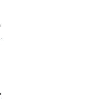
r
ns
e
e
s