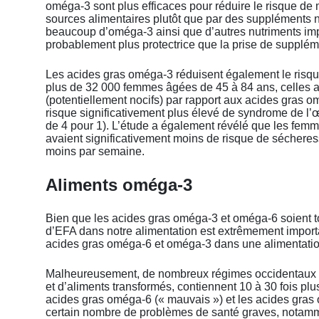
oméga-3 sont plus efficaces pour réduire le risque de m
sources alimentaires plutôt que par des suppléments nu
beaucoup d’oméga-3 ainsi que d’autres nutriments im
probablement plus protectrice que la prise de supplém
Les acides gras oméga-3 réduisent également le risqu
plus de 32 000 femmes âgées de 45 à 84 ans, celles ay
(potentiellement nocifs) par rapport aux acides gras o
risque significativement plus élevé de syndrome de l’œi
de 4 pour 1). L’étude a également révélé que les fem
avaient significativement moins de risque de séchere
moins par semaine.
Aliments oméga-3
Bien que les acides gras oméga-3 et oméga-6 soient to
d’EFA dans notre alimentation est extrêmement importa
acides gras oméga-6 et oméga-3 dans une alimentation
Malheureusement, de nombreux régimes occidentaux m
et d’aliments transformés, contiennent 10 à 30 fois p
acides gras oméga-6 (« mauvais ») et les acides gras
certain nombre de problèmes de santé graves, notamment