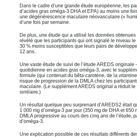
Dans le cadre d’une grande étude européenne, les par
d’acides gras oméga-3 DHA et EPA) au moins une fois
une dégénérescence maculaire néovasculaire (« humid
d’une fois par semaine.
De plus, une étude qui a utilisé les données obtenues 
révélé que les participants qui ont signalé le niveau l
30 % moins susceptibles que leurs pairs de développ
12 ans.
Une vaste étude de suivi de l’étude AREDS original
quotidienne en acides gras oméga-3, avec le suppléme
formule (qui contenait du bêta-carotène, de la vitamine
risque de progression de la DMLA chez les participan
maculaire. (Le supplément AREDS original a réduit le
similaire.)
Un résultat quelque peu surprenant d’AREDS2 était que
1 000 mg d’oméga-3 par jour (350 mg de DHA et 650 m
DMLA progressive au cours des cinq ans de l’étude, pa
d’oméga-3.
Une explication possible de ces résultats différents