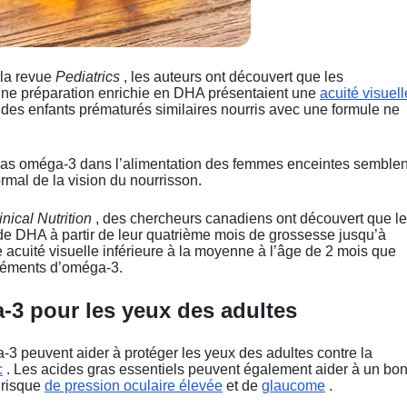
 la revue
Pediatrics
, les auteurs ont découvert que les
une préparation enrichie en DHA présentaient une
acuité visuell
 à des enfants prématurés similaires nourris avec une formule ne
ras oméga-3 dans l’alimentation des femmes enceintes semblen
mal de la vision du nourrisson.
nical Nutrition
, des chercheurs canadiens ont découvert que l
de DHA à partir de leur quatrième mois de grossesse jusqu’à
 acuité visuelle inférieure à la moyenne à l’âge de 2 mois que
pléments d’oméga-3.
-3 pour les yeux des adultes
3 peuvent aider à protéger les yeux des adultes contre la
c
. Les acides gras essentiels peuvent également aider à un bo
e risque
de pression oculaire élevée
et de
glaucome
.