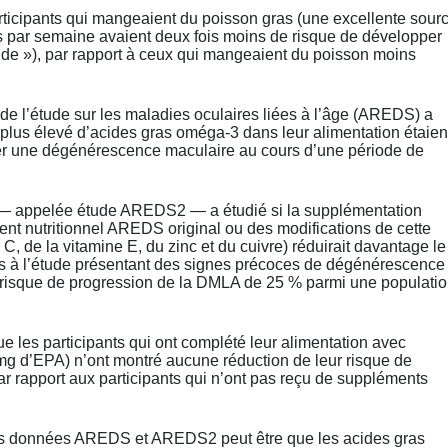
ticipants qui mangeaient du poisson gras (une excellente sour
 par semaine avaient deux fois moins de risque de développer
e »), par rapport à ceux qui mangeaient du poisson moins
de l’étude sur les maladies oculaires liées à l’âge (AREDS) a
e plus élevé d’acides gras oméga-3 dans leur alimentation étaien
er une dégénérescence maculaire au cours d’une période de
e — appelée étude AREDS2 — a étudié si la supplémentation
nt nutritionnel AREDS original ou des modifications de cette
 C, de la vitamine E, du zinc et du cuivre) réduirait davantage le
ts à l’étude présentant des signes précoces de dégénérescence
 risque de progression de la DMLA de 25 % parmi une populati
 les participants qui ont complété leur alimentation avec
g d’EPA) n’ont montré aucune réduction de leur risque de
r rapport aux participants qui n’ont pas reçu de suppléments
 des données AREDS et AREDS2 peut être que les acides gras