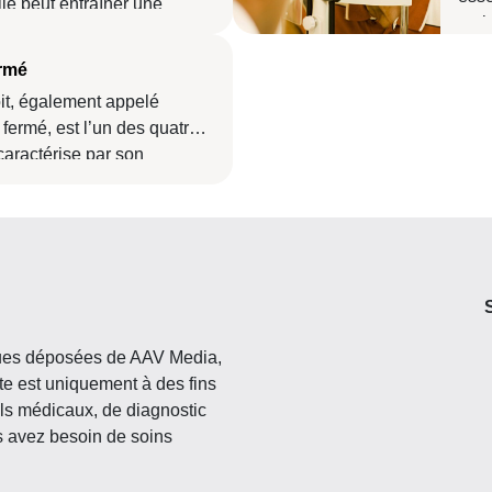
elle peut entraîner une
mala
me la cécité.
comp
ermé
trai
it, également appelé
 fermé, est l’un des quatre
caractérise par son
 progression rapide.
ques déposées de AAV Media,
e est uniquement à des fins
ils médicaux, de diagnostic
s avez besoin de soins