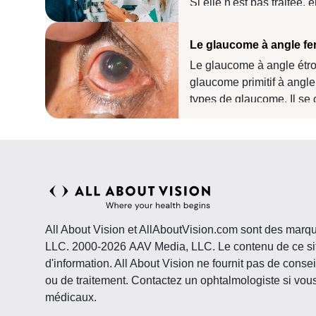
Si elle n'est pas traitée, 
déficience visuelle et mê
Le glaucome à angle f
Le glaucome à angle étro
glaucome primitif à angle
types de glaucome. Il se 
apparition soudaine et sa
All About Vision et AllAboutVision.com sont des mar
LLC. 2000-2026 AAV Media, LLC. Le contenu de ce sit
d'information. All About Vision ne fournit pas de conse
ou de traitement. Contactez un ophtalmologiste si vou
médicaux.