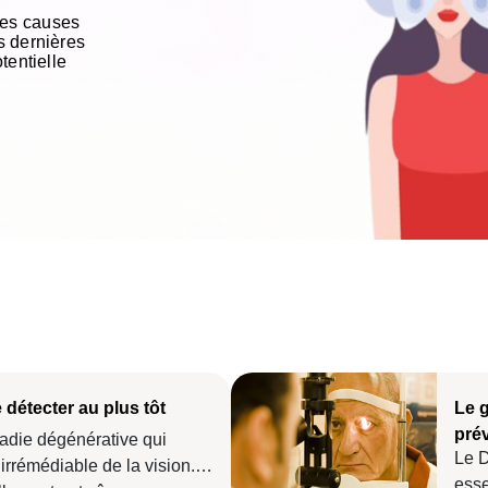
les causes
s dernières
tentielle
détecter au plus tôt
Le 
pré
adie dégénérative qui
Le D
rrémédiable de la vision.
esse