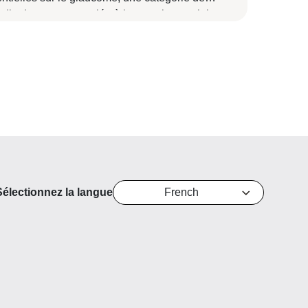
die des yeux associée à la pression oculaire, y
ris les symptômes, les types, les tests et les
tements.
Sélectionnez la langue
French