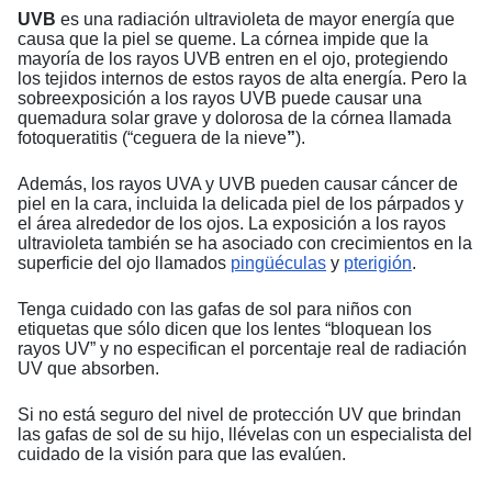
UVB
es una radiación ultravioleta de mayor energía que
causa que la piel se queme. La córnea impide que la
mayoría de los rayos UVB entren en el ojo, protegiendo
los tejidos internos de estos rayos de alta energía. Pero la
sobreexposición a los rayos UVB puede causar una
quemadura solar grave y dolorosa de la córnea llamada
fotoqueratitis (“ceguera de la nieve
”
).
Además, los rayos UVA y UVB pueden causar cáncer de
piel en la cara, incluida la delicada piel de los párpados y
el área alrededor de los ojos. La exposición a los rayos
ultravioleta también se ha asociado con crecimientos en la
superficie del ojo llamados
pingüéculas
y
pterigión
.
Tenga cuidado con las gafas de sol para niños con
etiquetas que sólo dicen que los lentes “bloquean los
rayos UV” y no especifican el porcentaje real de radiación
UV que absorben.
Si no está seguro del nivel de protección UV que brindan
las gafas de sol de su hijo, llévelas con un especialista del
cuidado de la visión para que las evalúen.