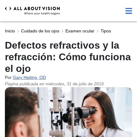
Inicio
Cuidado de los ojos
Examen ocular
Tipos
Defectos refractivos y la
refracción: Cómo funciona
el ojo
Por
Gary Heiting, OD
Página publicada en
miércoles, 31 de julio de 2019