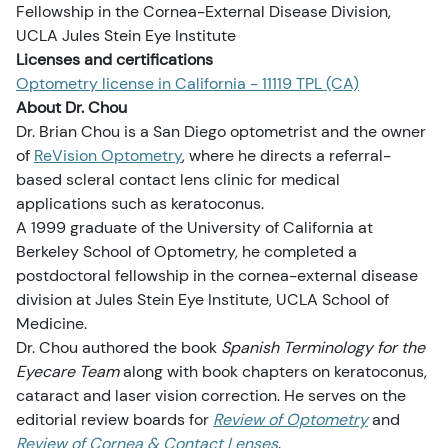
Göz Yaralanmaları
Göz Muayenesi
Bakım
Videolar
Fellowship in the Cornea-External Disease Division,
UCLA Jules Stein Eye Institute
Licenses and certifications
Belirtiler
Görme Sağlığı
Optometry license in California - 11119 TPL (CA)
About Dr. Chou
Güvenlik
Dr. Brian Chou is a San Diego optometrist and the owner
of
ReVision Optometry
, where he directs a referral-
Göz Testleri
based scleral contact lens clinic for medical
applications such as keratoconus.
Ebeveynler ve Çocuklar
A 1999 graduate of the University of California at
Berkeley School of Optometry, he completed a
postdoctoral fellowship in the cornea-external disease
Evcil Hayvanlar ve Hayvanlar
division at Jules Stein Eye Institute, UCLA School of
Medicine.
Vizyon ve Yol Güvenliği
Dr. Chou authored the book
Spanish Terminology for the
Eyecare Team
along with book chapters on keratoconus,
cataract and laser vision correction. He serves on the
editorial review boards for
Review of Optometry
and
Review of Cornea & Contact Lenses
.