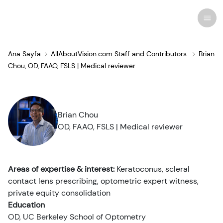
Ana Sayfa
AllAboutVision.com Staff and Contributors
Brian
Chou, OD, FAAO, FSLS | Medical reviewer
Son araştırmalar
Koşullar ve Hastalıklar
Göz Bakımı
Brian Chou
Tüm Göz Hastalıkları
Kozmetik
İlaçlar & Tıbbi Ürünler
Kontakt Lensler
Haberler
OD, FAAO, FSLS | Medical reviewer
Tedaviler ve Ameliyatlar
İlgili
Göz Anatomisi
Çözümler
Gözlükler
İnsan İlgi Alanı
Areas of expertise & interest:
Keratoconus, scleral
Gözlük
Bilgisayar Görme Sendromu
Göz Doktorları
Görme Terapisi
Güneş gözlüğü
İnfografikler
contact lens prescribing, optometric expert witness,
private equity consolidation
Enfeksiyonlar ve Alerjiler
Göz Damlası
Görme Ameliyatı
Uzmanlık
Quizler
Kaynaklar
Education
OD, UC Berkeley School of Optometry