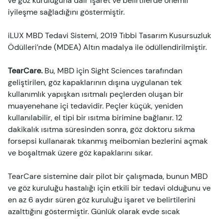
ve göz kuruluğuna dair işaret ve belirtilerde önemli
iyileşme sağladığını göstermiştir.
iLUX MBD Tedavi Sistemi, 2019 Tıbbi Tasarım Kusursuzluk
Ödülleri’nde (MDEA) Altın madalya ile ödüllendirilmiştir.
TearCare.
Bu, MBD için Sight Sciences tarafından
geliştirilen, göz kapaklarının dışına uygulanan tek
kullanımlık yapışkan ısıtmalı peçlerden oluşan bir
muayenehane içi tedavidir. Peçler küçük, yeniden
kullanılabilir, el tipi bir ısıtma birimine bağlanır. 12
dakikalık ısıtma süresinden sonra, göz doktoru sıkma
forsepsi kullanarak tıkanmış meibomian bezlerini açmak
ve boşaltmak üzere göz kapaklarını sıkar.
TearCare sistemine dair pilot bir çalışmada, bunun MBD
ve göz kuruluğu hastalığı için etkili bir tedavi olduğunu ve
en az 6 aydır süren göz kuruluğu işaret ve belirtilerini
azalttığını göstermiştir. Günlük olarak evde sıcak