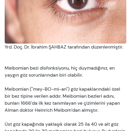
Göz Yaralanmaları
Göz Muayenesi
Bakım
Videolar
Belirtiler
Görme Sağlığı
Güvenlik
Yrd. Doç. Dr. İbrahim ŞAHBAZ tarafından düzenlenmiştir.
Göz Testleri
Ebeveynler ve Çocuklar
Meibomian bezi disfonksiyonu, hiç duymadığınız, en
yaygın göz sorunlarından biri olabilir.
Evcil Hayvanlar ve Hayvanlar
Meibomian ("mey-BO-mi-an") göz kapaklarındaki özel
bir bez tipine verilen addır. Meibomian bezleri adını,
Vizyon ve Yol Güvenliği
bunları 1666’da ilk kez tanımlayan ve çizimlerini yapan
Alman doktor Heinrich Meibom’dan almıştır.
Üst göz kapağında yaklaşık olarak 25 ila 40 ve alt göz