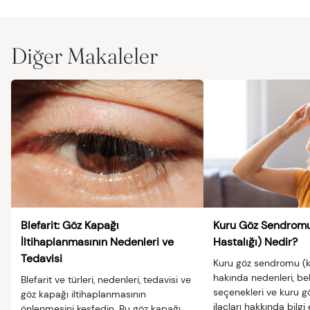
Diğer Makaleler
Blefarit: Göz Kapağı
Kuru Göz Sendromu
İltihaplanmasının Nedenleri ve
Hastalığı) Nedir?
Tedavisi
Kuru göz sendromu (ku
hakında nedenleri, beli
Blefarit ve türleri, nedenleri, tedavisi ve
seçenekleri ve kuru gö
göz kapağı iltihaplanmasının
ilaçları hakkında bilgi 
önlenmesini keşfedin. Bu göz kapağı