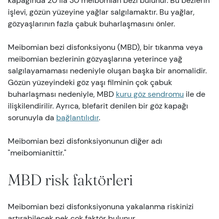
kapağında 20 ila 30 meibomian bezi bulunur. Bu bezlerin
işlevi, gözün yüzeyine yağlar salgılamaktır. Bu yağlar,
gözyaşlarının fazla çabuk buharlaşmasını önler.
Meibomian bezi disfonksiyonu (MBD), bir tıkanma veya
meibomian bezlerinin gözyaşlarına yeterince yağ
salgılayamaması nedeniyle oluşan başka bir anomalidir.
Gözün yüzeyindeki göz yaşı filminin çok çabuk
buharlaşması nedeniyle, MBD
kuru göz sendromu
ile de
ilişkilendirilir. Ayrıca, blefarit denilen bir göz kapağı
sorunuyla da
bağlantılıdır
.
Meibomian bezi disfonksiyonunun diğer adı
"meibomianittir."
MBD risk faktörleri
Meibomian bezi disfonksiyonuna yakalanma riskinizi
artırabilecek pek çok faktör bulunur.