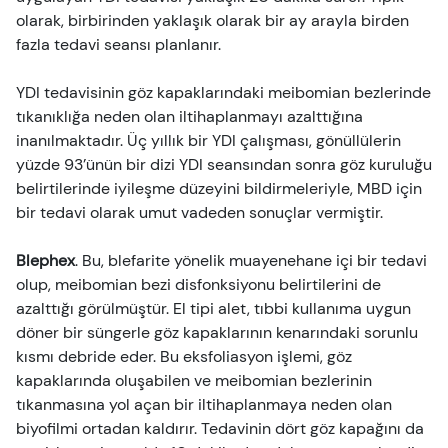
olarak, birbirinden yaklaşık olarak bir ay arayla birden
fazla tedavi seansı planlanır.
YDI tedavisinin göz kapaklarındaki meibomian bezlerinde
tıkanıklığa neden olan iltihaplanmayı azalttığına
inanılmaktadır. Üç yıllık bir YDI çalışması, gönüllülerin
yüzde 93’ünün bir dizi YDI seansından sonra göz kuruluğu
belirtilerinde iyileşme düzeyini bildirmeleriyle, MBD için
bir tedavi olarak umut vadeden sonuçlar vermiştir.
Blephex
. Bu, blefarite yönelik muayenehane içi bir tedavi
olup, meibomian bezi disfonksiyonu belirtilerini de
azalttığı görülmüştür. El tipi alet, tıbbi kullanıma uygun
döner bir süngerle göz kapaklarının kenarındaki sorunlu
kısmı debride eder. Bu eksfoliasyon işlemi, göz
kapaklarında oluşabilen ve meibomian bezlerinin
tıkanmasına yol açan bir iltihaplanmaya neden olan
biyofilmi ortadan kaldırır. Tedavinin dört göz kapağını da