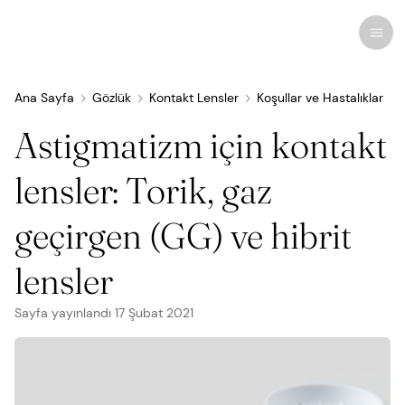
Ana Sayfa
Gözlük
Kontakt Lensler
Koşullar ve Hastalıklar
Astigmatizm için kontakt
Son araştırmalar
Koşullar ve Hastalıklar
lensler: Torik, gaz
Göz Bakımı
geçirgen (GG) ve hibrit
Tüm Göz Hastalıkları
Kozmetik
İlaçlar & Tıbbi Ürünler
Kontakt Lensler
Haberler
Tedaviler ve Ameliyatlar
lensler
İlgili
Göz Anatomisi
Çözümler
Gözlükler
İnsan İlgi Alanı
Sayfa yayınlandı
Gözlük
17 Şubat 2021
Bilgisayar Görme Sendromu
Göz Doktorları
Görme Terapisi
Güneş gözlüğü
İnfografikler
Enfeksiyonlar ve Alerjiler
Göz Damlası
Görme Ameliyatı
Uzmanlık
Quizler
Kaynaklar