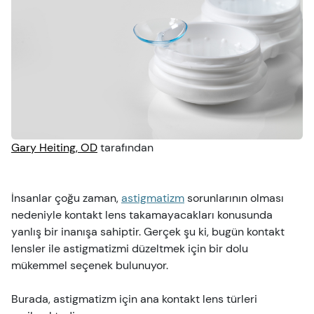
Göz Yaralanmaları
Göz Muayenesi
Bakım
Videolar
Belirtiler
Görme Sağlığı
Güvenlik
Göz Testleri
Gary Heiting, OD
tarafından
Ebeveynler ve Çocuklar
Evcil Hayvanlar ve Hayvanlar
İnsanlar çoğu zaman,
astigmatizm
sorunlarının olması
nedeniyle kontakt lens takamayacakları konusunda
Vizyon ve Yol Güvenliği
yanlış bir inanışa sahiptir. Gerçek şu ki, bugün kontakt
lensler ile astigmatizmi düzeltmek için bir dolu
mükemmel seçenek bulunuyor.
Burada, astigmatizm için ana kontakt lens türleri