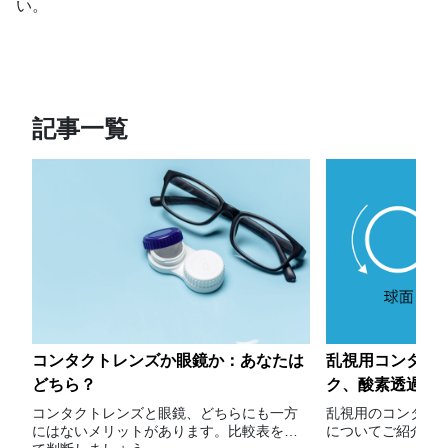
い。
記事一覧
コンタクトレンズか眼鏡か：あなたは
乱視用コンタク
どちら？
ク、酸素透過性
ドレンズ
コンタクトレンズと眼鏡、どちらにも一方
乱視用のコンタク
にはないメリットがあります。比較表を見
についてご紹介し