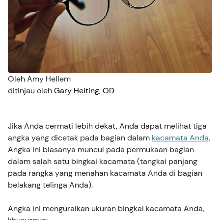
Cedera Mata
Pemeriksaan Mata
Pemeliharaan
Video
Gejala
Kesehatan Penglihatan
Sponsor
Keamanan
Podcast
Oleh Amy Hellem
Tes Mata
Buletin
ditinjau oleh
Gary Heiting, OD
Orang Tua dan Anak-anak
Jika Anda cermati lebih dekat, Anda dapat melihat tiga
Hewan Peliharaan dan Satwa
angka yang dicetak pada bagian dalam
kacamata Anda
.
Angka ini biasanya muncul pada permukaan bagian
dalam salah satu bingkai kacamata (tangkai panjang
Penglihatan dan Keselamatan di Jalan
pada rangka yang menahan kacamata Anda di bagian
belakang telinga Anda).
Angka ini menguraikan ukuran bingkai kacamata Anda,