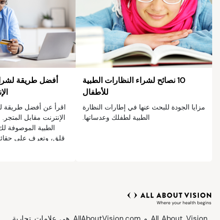
10 نصائح لشراء النظارات الطبية
أفضل طريقة لشراء 
للأطفال
الإ
مزايا الجودة للبحث عنها في إطارات النظارة
اقرأ عن أفضل طريقة لش
الطبية لطفلك وعدساتها.
الإنترنت مقابل المتجر
الطبية الموصوفة لك 
قلق، وتعرف على حقائق
All About Vision و AllAboutVision.com هي علامات تجارية