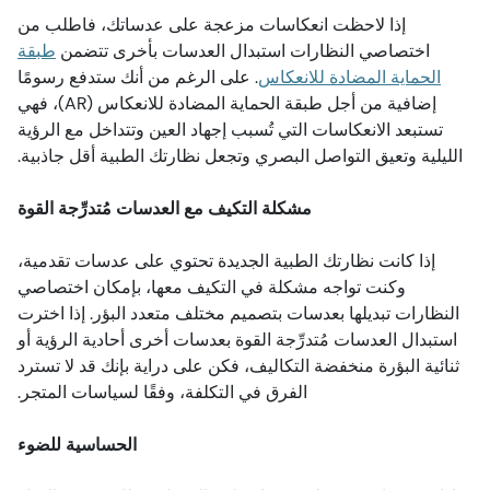
إذا لاحظت انعكاسات مزعجة على عدساتك، فاطلب من
اختصاصي النظارات استبدال العدسات بأخرى تتضمن
طبقة
الحماية المضادة للانعكاس
. على الرغم من أنك ستدفع رسومًا
إضافية من أجل طبقة الحماية المضادة للانعكاس (AR)، فهي
تستبعد الانعكاسات التي تُسبب إجهاد العين وتتداخل مع الرؤية
الليلية وتعيق التواصل البصري وتجعل نظارتك الطبية أقل جاذبية.
مشكلة التكيف مع العدسات مُتدرِّجة القوة
إذا كانت نظارتك الطبية الجديدة تحتوي على عدسات تقدمية،
وكنت تواجه مشكلة في التكيف معها، بإمكان اختصاصي
النظارات تبديلها بعدسات بتصميم مختلف متعدد البؤر. إذا اخترت
استبدال العدسات مُتدرِّجة القوة بعدسات أخرى أحادية الرؤية أو
ثنائية البؤرة منخفضة التكاليف، فكن على دراية بإنك قد لا تسترد
الفرق في التكلفة، وفقًا لسياسات المتجر.
الحساسية للضوء