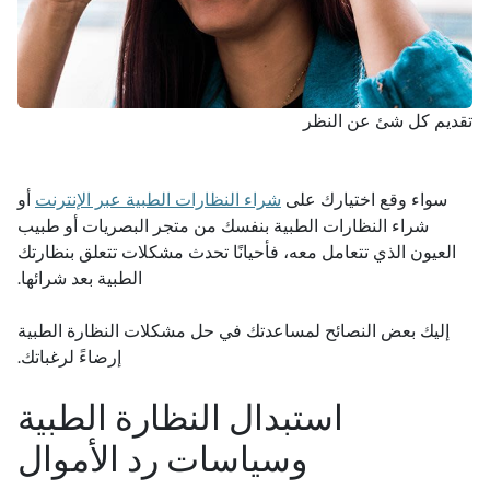
إصابات العين
فحص العين
الصيانة
فيديوهات
الأعراض
صحة البصر
تقديم كل شئ عن النظر
الأمان
اختبارات العين
سواء وقع اختيارك على
شراء النظارات الطبية عبر الإنترنت
أو
شراء النظارات الطبية بنفسك من متجر البصريات أو طبيب
الآباء والأطفال
العيون الذي تتعامل معه، فأحيانًا تحدث مشكلات تتعلق بنظارتك
الطبية بعد شرائها.
الحيوانات الأليفة
إليك بعض النصائح لمساعدتك في حل مشكلات النظارة الطبية
إرضاءً لرغباتك.
الرؤية وسلامة الطرق
استبدال النظارة الطبية
وسياسات رد الأموال