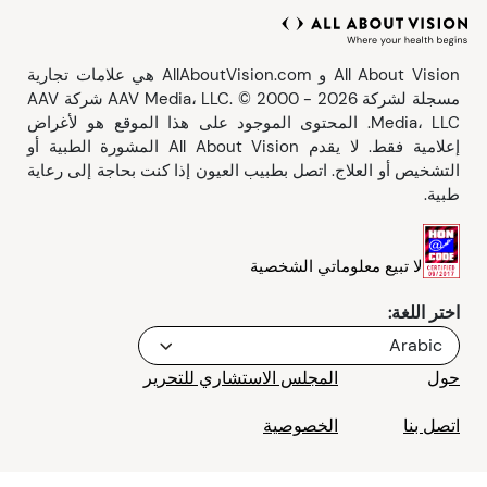
إصابات العين
فحص العين
الصيانة
فيديوهات
الأعراض
صحة البصر
All About Vision و AllAboutVision.com هي علامات تجارية
مسجلة لشركة AAV Media، LLC. © 2000 - 2026 شركة AAV
Media، LLC. المحتوى الموجود على هذا الموقع هو لأغراض
الأمان
إعلامية فقط. لا يقدم All About Vision المشورة الطبية أو
التشخيص أو العلاج. اتصل بطبيب العيون إذا كنت بحاجة إلى رعاية
اختبارات العين
طبية.
الآباء والأطفال
لا تبيع معلوماتي الشخصية
الحيوانات الأليفة
اختر اللغة:
Arabic
الرؤية وسلامة الطرق
حول
المجلس الاستشاري للتحرير
اتصل بنا
الخصوصية