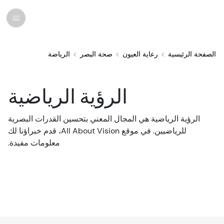
الصفحة الرئيسية
رعاية العيون
صحة البصر
الرياضة
أبحاث حديثة
الحالات والأمراض
الرؤية الرياضية
رعاية العيون
الرؤية الرياضية هي المجال المعني بتحسين القدرات البصرية
كل حالات العين
تجميلية
الأدوية والعلاجات
العدسات اللاصقة
أخبار
للرياضيين. في موقع All About Vision، قدم خبراؤنا لك
معلومات مفيدة.
العلاجات والجراحة
الحالات الطبية ذات الصلة
تشريح العين
العلاجات
نظارات
قصص إنسانية
النظارات
متلازمة رؤية الكمبيوتر
أطباء العيون
علاج الرؤية
نظارات شمسية
الرسوم البيانية
الموارد
الالتهابات والحساسية
قطرات للعين
جراحة العيون
تخصص خاص بالنظارات
اختبارات