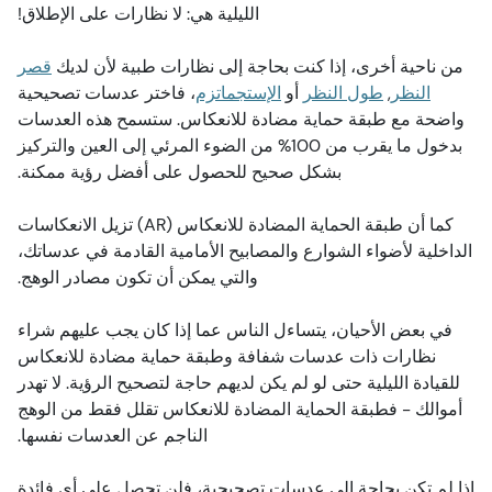
الليلية هي: لا نظارات على الإطلاق!
من ناحية أخرى، إذا كنت بحاجة إلى نظارات طبية لأن لديك
قصر
النظر
,
طول النظر
أو
الإستجماتزم
، فاختر عدسات تصحيحية
واضحة مع طبقة حماية مضادة للانعكاس. ستسمح هذه العدسات
بدخول ما يقرب من 100% من الضوء المرئي إلى العين والتركيز
بشكل صحيح للحصول على أفضل رؤية ممكنة.
كما أن طبقة الحماية المضادة للانعكاس (AR) تزيل الانعكاسات
الداخلية لأضواء الشوارع والمصابيح الأمامية القادمة في عدساتك،
والتي يمكن أن تكون مصادر الوهج.
في بعض الأحيان، يتساءل الناس عما إذا كان يجب عليهم شراء
نظارات ذات عدسات شفافة وطبقة حماية مضادة للانعكاس
للقيادة الليلية حتى لو لم يكن لديهم حاجة لتصحيح الرؤية. لا تهدر
أموالك - فطبقة الحماية المضادة للانعكاس تقلل فقط من الوهج
الناجم عن العدسات نفسها.
إذا لم تكن بحاجة إلى عدسات تصحيحية، فلن تحصل على أي فائدة