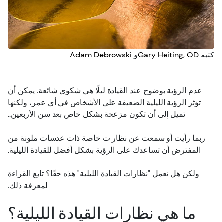
إصابات العين
فحص العين
الصيانة
فيديوهات
الأعراض
صحة البصر
كتبه
Gary Heiting, OD
و
Adam Debrowski
الأمان
اختبارات العين
عدم الرؤية بوضوح عند القيادة ليلًا هي شكوى شائعة. يمكن أن
تؤثر الرؤية الليلية الضعيفة على الأشخاص في أي عمر، ولكنها
الآباء والأطفال
تميل إلى أن تكون مزعجة بشكل خاص بعد سن الأربعين..
الحيوانات الأليفة
ربما رأيت أو سمعت عن نظارات خاصة ذات عدسات ملونة من
المفترض أن تساعدك على الرؤية بشكل أفضل للقيادة الليلية.
الرؤية وسلامة الطرق
ولكن هل تعمل "نظارات القيادة الليلية" هذه حقًا؟ تابع القراءة
لمعرفة ذلك.
ما هي نظارات القيادة الليلية؟