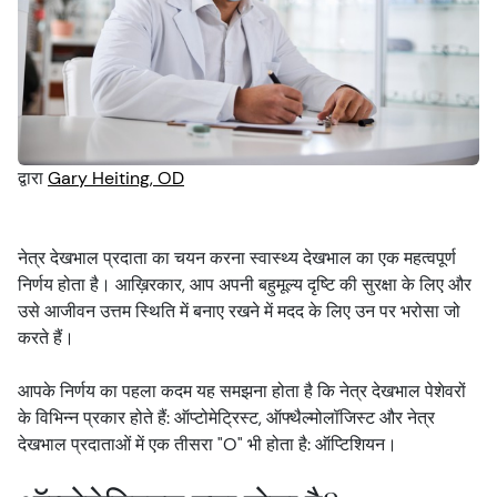
आंख की चोटें
आँखों की जाँच
रखरखाव
वीडियोज़
लक्षण
आँखों का स्वास्थ्य
सुरक्षा
द्वारा
Gary Heiting, OD
आँखों के टेस्ट
माता-पिता और बच्चे
नेत्र देखभाल प्रदाता का चयन करना स्वास्थ्य देखभाल का एक महत्वपूर्ण
निर्णय होता है। आख़िरकार, आप अपनी बहुमूल्य दृष्टि की सुरक्षा के लिए और
पालतू जानवर और पशु
उसे आजीवन उत्तम स्थिति में बनाए रखने में मदद के लिए उन पर भरोसा जो
करते हैं।
नज़र और सड़क सुरक्षा
आपके निर्णय का पहला कदम यह समझना होता है कि नेत्र देखभाल पेशेवरों
के विभिन्न प्रकार होते हैं: ऑप्टोमेट्रिस्ट, ऑफ्थैल्मोलॉजिस्ट और नेत्र
देखभाल प्रदाताओं में एक तीसरा "O" भी होता है: ऑप्टिशियन।