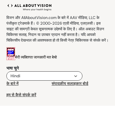
आंख की चोटें
आँखों की जाँच
रखरखाव
वीडियोज़
लक्षण
आँखों का स्वास्थ्य
विजन और AllAboutVision.com के बारे में AAV मीडिया, LLC के
पंजीकृत ट्रेडमार्क हैं। © 2000-2026 एएवी मीडिया, एलएलसी। इस
साइट की सामग्री केवल सूचनात्मक उद्देश्यों के लिए है। ऑल अबाउट विज़न
सुरक्षा
चिकित्सा सलाह, निदान या उपचार प्रदान नहीं करता है। यदि आपको
चिकित्सीय देखभाल की आवश्यकता हो तो किसी नेत्र चिकित्सक से संपर्क करें।
आँखों के टेस्ट
माता-पिता और बच्चे
मेरी व्यक्तिगत जानकारी मत बेचो
भाषा चुने
पालतू जानवर और पशु
Hindi
के बारे में
संपादकीय सलाहकार बोर्ड
नज़र और सड़क सुरक्षा
हम से कैसे संपर्क करें