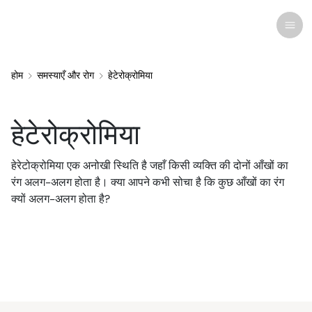
होम
समस्याएँ और रोग
हेटेरोक्रोमिया
हाल का शोध
समस्याएँ और रोग
हेटेरोक्रोमिया
आँखों की देखभाल
हेरेटोक्रोमिया एक अनोखी स्थिति है जहाँ किसी व्यक्ति की दोनों आँखों का
आँखों की सभी समस्याएँ
कॉस्मेटिक
दवाएं और औषधियाँ
कॉन्टैक्ट लेंस
समाचार
रंग अलग-अलग होता है। क्या आपने कभी सोचा है कि कुछ आँखों का रंग
क्यों अलग-अलग होता है?
उपचार और सर्जरी
संबंधित
आँख की संरचना
उपाय
चश्मा
मानवीय रुचि
आईवियर
कंप्यूटर विज़न सिंड्रोम
आँखों के डॉक्टर
विज़न थेरेपी
सनग्लासेज़
इन्फोग्राफिक्स
संक्रमण और एलर्जी
आई ड्रॉप्स
आँखों की सर्जरी
विशेषता
क्विज़
संसाधन