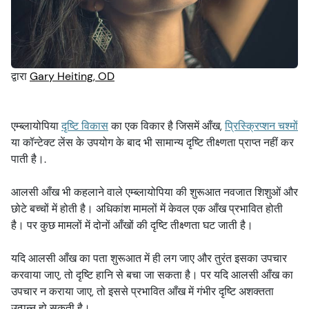
आंख की चोटें
आँखों की जाँच
रखरखाव
वीडियोज़
लक्षण
आँखों का स्वास्थ्य
द्वारा
Gary Heiting, OD
सुरक्षा
आँखों के टेस्ट
एम्ब्लायोपिया
दृष्टि विकास
का एक विकार है जिसमें आँख,
प्रिस्क्रिप्शन चश्मों
या कॉन्टेक्ट लेंस के उपयोग के बाद भी सामान्य दृष्टि तीक्ष्णता प्राप्त नहीं कर
माता-पिता और बच्चे
पाती है।.
पालतू जानवर और पशु
आलसी आँख भी कहलाने वाले एम्ब्लायोपिया की शुरूआत नवजात शिशुओं और
छोटे बच्चों में होती है। अधिकांश मामलों में केवल एक आँख प्रभावित होती
है। पर कुछ मामलों में दोनों आँखों की दृष्टि तीक्ष्णता घट जाती है।
नज़र और सड़क सुरक्षा
यदि आलसी आँख का पता शुरूआत में ही लग जाए और तुरंत इसका उपचार
करवाया जाए, तो दृष्टि हानि से बचा जा सकता है। पर यदि आलसी आँख का
उपचार न कराया जाए, तो इससे प्रभावित आँख में गंभीर दृष्टि अशक्तता
उत्पन्न हो सकती है।