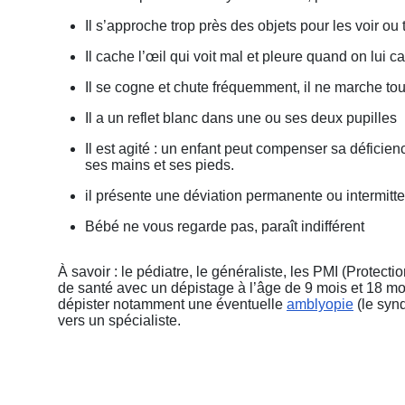
Il s’approche trop près des objets pour les voir ou t
Il cache l’œil qui voit mal et pleure quand on lui c
Il se cogne et chute fréquemment, il ne marche to
Il a un reflet blanc dans une ou ses deux pupilles
Il est agité : un enfant peut compenser sa déficie
ses mains et ses pieds.
il présente une déviation permanente ou intermitt
Bébé ne vous regarde pas, paraît indifférent
À savoir : le pédiatre, le généraliste, les PMI (Protect
de santé avec un dépistage à l’âge de 9 mois et 18 mois
dépister notamment une éventuelle
amblyopie
(le synd
vers un spécialiste.