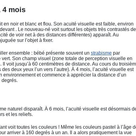
à 4 mois
 en noir et blanc et flou. Son acuité visuelle est faible, environ
it devant . Le nouveau-né voit surtout les objets très contrastés de
té de voir net à des distances différentes) apparaît. Au
uguée sur l’objet à fixer.
iller ensemble : bébé présente souvent un
strabisme
par
le vert. Son champ visuel (zone totale de perception visuelle en
 Il voit jusqu’à 60 centimètres de distance. Au cours du troisiè
es deux yeux l’un vers l’autre). À 4 mois, l’acuité visuelle est
 son environnement et commence à apprécier la distance d’un
0 degrés.
me naturel disparaît. À 6 mois, l’acuité visuelle est désormais d
rs et les reliefs.
fant voit toutes les couleurs ! Même les couleurs pastel à l’âge 
ur arriver à 160 degrés à un an. Il a alors pratiquement la vue