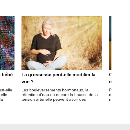
e bébé
La grossesse peut-elle modifier la
Comment 
vue ?
enfant e
st-elle
Les bouleversements hormonaux, la
Portez une a
elle
rétention d'eau ou encore la hausse de la
de votre enf
la
tension artérielle peuvent avoir des
naissance 
 bébé ?
conséquences temporaires sur votre vision
développent
pendant la grossesse.