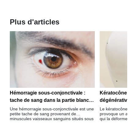
Plus d'articles
Hémorragie sous-conjonctivale :
Kératocône : un
tache de sang dans la partie blanche
dégénérative de 
de l'œil
Une hémorragie sous-conjonctivale est une
Le kératocône est 
petite tache de sang provenant de
provoque un aminc
minuscules vaisseaux sanguins situés sous
qui la déforme en 
la conjonctive qui se trouve sur le blanc de
conique. Il peut aff
l'œil.
deux.